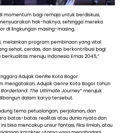
adi momentum bagi remaja untuk berdiskusi,
n menyuarakan hak-haknya, sehingga mereka
or di lingkungan masing-masing.
i, melainkan program pembinaan yang vital
 sehat, cerdas, dan siap berkontribusi bagi
erkualitas menuju Indonesia Emas 2045,”
lenggara Adujak GenRe Kota Bogor
m mengatakan, Adujak Genre Kota Bogor tahun
 Borderland: The Ultimate Journey
” merujuk
 dibangun dalam karya tersebut.
dung tema petualangan, perjalanan, dan
ara batas-batas realitas atau dunia nyata dan
ini bisa mencakup unsur fantasi, fiksi ilmiah, atau
erjalanan karakter utama yang menghadapi