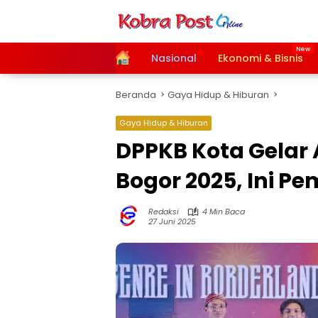
Langsung
ke
konten
Home
Nasional
Ekonomi & Bisnis
Beranda
Gaya Hidup & Hiburan
Gaya Hidup & Hiburan
DPPKB Kota Gelar
Bogor 2025, Ini 
Redaksi
4 Min Baca
27 Juni 2025