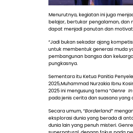
Menurutnya, kegiatan ini juga menj
belajar, bertukar pengalaman, da
dapat menjadi panutan dan motivat
“Jadi bukan sekadar ajang kompetis
untuk membentuk generasi muda yang
pembangunan bangsa dan keluarga b
pungkasnya.
Sementara itu Ketua Panitia Penye
2025,Muhammad Nurzakia Ibnu Kosi
2025 ini mengusung tema “
Genre In
pada jenis cerita dan suasana yang
Secara umum, “
Borderland
” mengan
eksplorasi dunia yang berada di ant
dunia lain yang penuh misteri. Genre 
supernatural, dengan fokus pada p