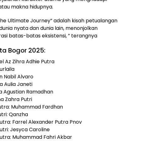
 atau makna hidupnya.
 The Ultimate Journey” adalah kisah petualangan
nia nyata dan dunia lain, menonjolkan
asi batas-batas eksistensi, ” terangnya
a Bogor 2025:
l Az Zihra Adhie Putra
urlaila
 Nabil Alvaro
a Aulia Janeti
dra Agustian Ramadhan
a Zahra Putri
Putra: Muhammad Fardhan
tri: Qanzha
tra: Farrel Alexander Putra Pnov
tri: Jesyca Caroline
Putra: Muhammad Fahri Akbar