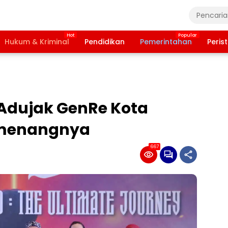
Hukum & Kriminal
Pendidikan
Pemerintahan
Peris
 Adujak GenRe Kota
Pemenangnya
667