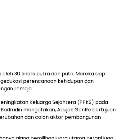
 oleh 30 finalis putra dan putri. Mereka siap
gedukasi perencanaan kehidupan dan
angan remaja.
eningkatan Keluarga Sejahtera (PPKS) pada
 Badrudin mengatakan, Adujak GenRe bertujuan
perubahan dan calon aktor pembangunan
hanya ajang pemilihan juara utama, tetapi juga