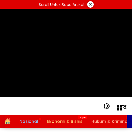
Langsung
×
Scroll Untuk Baca Artikel
ke
konten
Home
Nasional
Ekonomi & Bisnis
Hukum & Kriminal