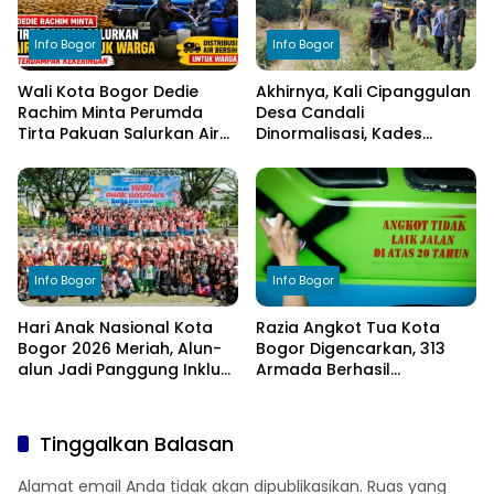
Info Bogor
Info Bogor
Wali Kota Bogor Dedie
Akhirnya, Kali Cipanggulan
Rachim Minta Perumda
Desa Candali
Tirta Pakuan Salurkan Air
Dinormalisasi, Kades
Bersih bagi Warga
Ucapkan Terima Kasih
Terdampak Kekeringan
kepada Bupati Bogor
Info Bogor
Info Bogor
Hari Anak Nasional Kota
Razia Angkot Tua Kota
Bogor 2026 Meriah, Alun-
Bogor Digencarkan, 313
alun Jadi Panggung Inklusi
Armada Berhasil
Anak
Ditertibkan
Tinggalkan Balasan
Alamat email Anda tidak akan dipublikasikan.
Ruas yang