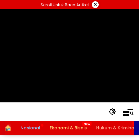
Langsung
×
Scroll Untuk Baca Artikel
ke
konten
Home
Nasional
Ekonomi & Bisnis
Hukum & Kriminal