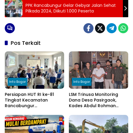
PPK Rancabungur Gelar Gebyar Jalan Sehat
Pilkada 2024, Diikuti 1.000 Peserta
Pos Terkait
Info Bogor
Info Bogor
Persiapan HUT RI ke-81
LSM Trinusa Monitoring
Tingkat Kecamatan
Dana Desa Pasirgaok,
Rancabungur
Kades Abdul Rohman
Dimatangkan di Desa
Tegaskan Komitmen
Cimulang, Libatkan Seluruh
Transparansi Pengelolaan
Elemen Masyarakat
Anggaran