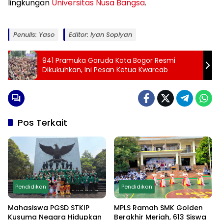
lingkungan
Universitas Nusa Bangsa
.
Penulis: Yaso
Editor: Iyan Sopiyan
941 Pramuka Garuda Kota Bogor Resmi
Dikukuhkan, Ini Pesan Ketua Kwarcab
Pos Terkait
Pendidikan
Pendidikan
Mahasiswa PGSD STKIP
MPLS Ramah SMK Golden
Kusuma Negara Hidupkan
Berakhir Meriah, 613 Siswa