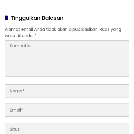
Komitmen Sekolah Anti-
Santunan 25 Anak Yatim,
Bullying
dan Komitmen Cetak Siswa
Berprestasi
Tinggalkan Balasan
Alamat email Anda tidak akan dipublikasikan.
Ruas yang
wajib ditandai
*