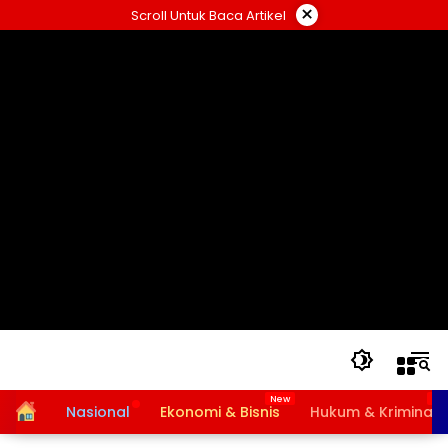
Langsung
×
Scroll Untuk Baca Artikel
ke
konten
Home
Nasional
Ekonomi & Bisnis
Hukum & Kriminal