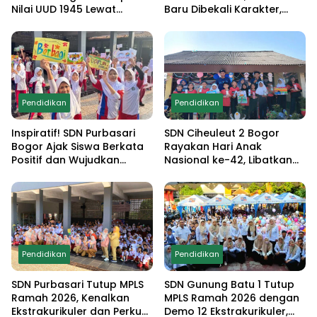
Nilai UUD 1945 Lewat
Baru Dibekali Karakter,
Educamp Inklusif di
Edukasi Anti Narkoba
Monumen Pancasila Sakti
hingga Demo
Ekstrakurikuler
Pendidikan
Pendidikan
Inspiratif! SDN Purbasari
SDN Ciheuleut 2 Bogor
Bogor Ajak Siswa Berkata
Rayakan Hari Anak
Positif dan Wujudkan
Nasional ke-42, Libatkan
Sekolah Ramah Anak
Orang Tua dan Gelar
Lomba Edukatif untuk
Cetak Generasi
Berprestasi
Pendidikan
Pendidikan
SDN Purbasari Tutup MPLS
SDN Gunung Batu 1 Tutup
Ramah 2026, Kenalkan
MPLS Ramah 2026 dengan
Ekstrakurikuler dan Perkuat
Demo 12 Ekstrakurikuler,