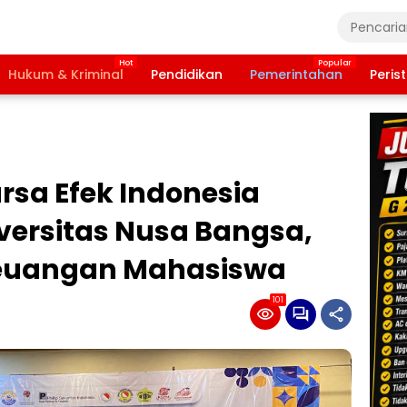
Hukum & Kriminal
Pendidikan
Pemerintahan
Peris
ursa Efek Indonesia
iversitas Nusa Bangsa,
 Keuangan Mahasiswa
101