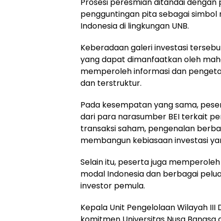
Prosesi peresmian ditandai denga
pengguntingan pita sebagai simbol r
Indonesia di lingkungan UNB.
Keberadaan galeri investasi terseb
yang dapat dimanfaatkan oleh mah
memperoleh informasi dan pengeta
dan terstruktur.
Pada kesempatan yang sama, peser
dari para narasumber BEI terkait pe
transaksi saham, pengenalan berbag
membangun kebiasaan investasi yan
Selain itu, peserta juga mempero
modal Indonesia dan berbagai pelua
investor pemula.
Kepala Unit Pengelolaan Wilayah III 
komitmen Universitas Nusa Bangsa