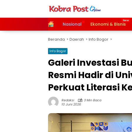
Langsung
ke
konten
Home
Nasional
Ekonomi & Bisnis
Beranda
Daerah
Info Bogor
Info Bogor
Galeri Investasi B
Resmi Hadir di Un
Perkuat Literasi
Redaksi
3 Min Baca
10 Juni 2026