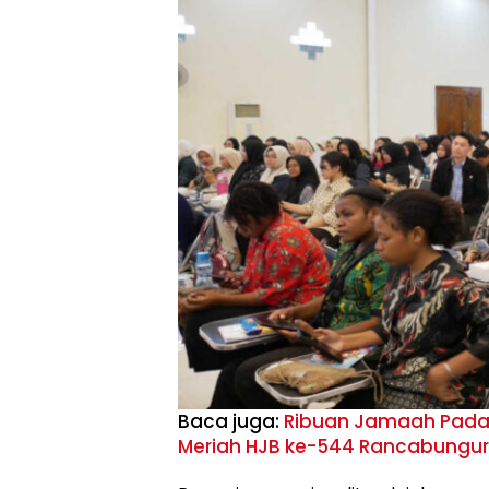
Baca juga:
Ribuan Jamaah Padat
Meriah HJB ke-544 Rancabungur