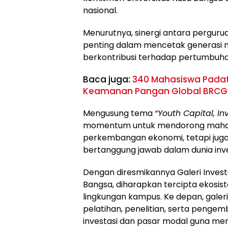
nasional.
Menurutnya, sinergi antara pergurua
penting dalam mencetak generasi 
berkontribusi terhadap pertumbuha
Baca juga:
340 Mahasiswa Padat
Keamanan Pangan Global BRCGS
Mengusung tema
“Youth Capital, I
momentum untuk mendorong mahasi
perkembangan ekonomi, tetapi juga 
bertanggung jawab dalam dunia inve
Dengan diresmikannya Galeri Investa
Bangsa, diharapkan tercipta ekosis
lingkungan kampus. Ke depan, galeri
pelatihan, penelitian, serta peng
investasi dan pasar modal guna men