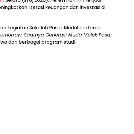
or
, Selasa (9/6/2026). Peresmian ini menjadi
ingkatkan literasi keuangan dan investasi di
ngan kegiatan Sekolah Pasar Modal bertema
d Tomorrow: Saatnya Generasi Muda Melek Pasar
swa dari berbagai program studi.