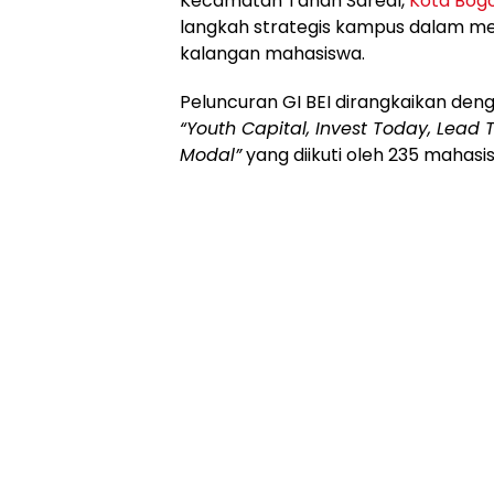
Kecamatan Tanah Sareal,
Kota Bog
langkah strategis kampus dalam men
kalangan mahasiswa.
Peluncuran GI BEI dirangkaikan de
“Youth Capital, Invest Today, Lea
Modal”
yang diikuti oleh 235 mahasi