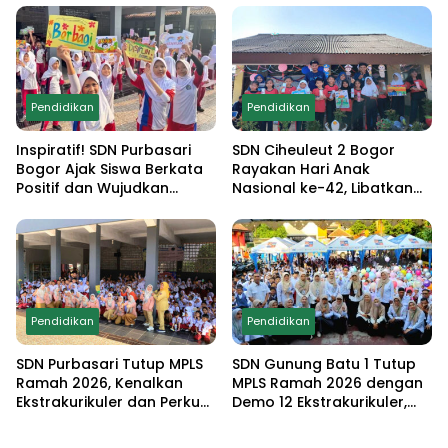
Monumen Pancasila Sakti
hingga Demo
Ekstrakurikuler
Pendidikan
Pendidikan
Inspiratif! SDN Purbasari
SDN Ciheuleut 2 Bogor
Bogor Ajak Siswa Berkata
Rayakan Hari Anak
Positif dan Wujudkan
Nasional ke-42, Libatkan
Sekolah Ramah Anak
Orang Tua dan Gelar
Lomba Edukatif untuk
Cetak Generasi
Berprestasi
Pendidikan
Pendidikan
SDN Purbasari Tutup MPLS
SDN Gunung Batu 1 Tutup
Ramah 2026, Kenalkan
MPLS Ramah 2026 dengan
Ekstrakurikuler dan Perkuat
Demo 12 Ekstrakurikuler,
Komitmen Sekolah Anti-
Santunan 25 Anak Yatim,
Bullying
dan Komitmen Cetak Siswa