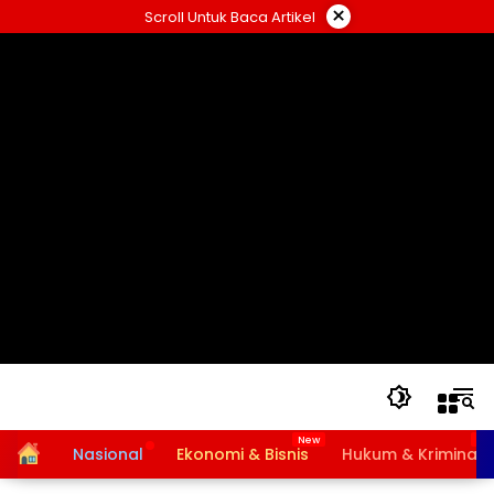
Langsung
×
Scroll Untuk Baca Artikel
ke
konten
Home
Nasional
Ekonomi & Bisnis
Hukum & Kriminal