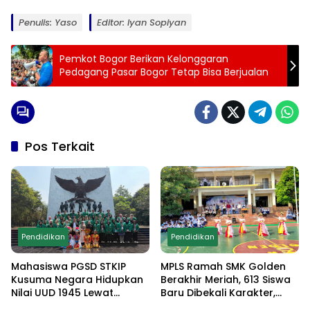
Penulis: Yaso
Editor: Iyan Sopiyan
Pemkot Bogor Berikan Kelonggaran
Pedagang Pasar Bogor Tetap Bisa Berjualan
Pos Terkait
Pendidikan
Pendidikan
Mahasiswa PGSD STKIP
MPLS Ramah SMK Golden
Kusuma Negara Hidupkan
Berakhir Meriah, 613 Siswa
Nilai UUD 1945 Lewat
Baru Dibekali Karakter,
Educamp Inklusif di
Edukasi Anti Narkoba