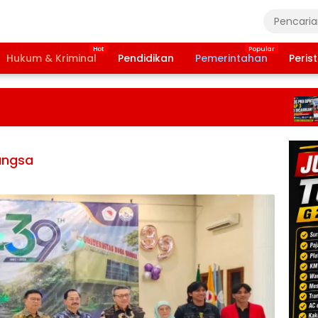
Hukum & Kriminal
Pendidikan
Pemerintahan
Peris
Ba
Ta
20
Te
Da
Pe
Bangsa