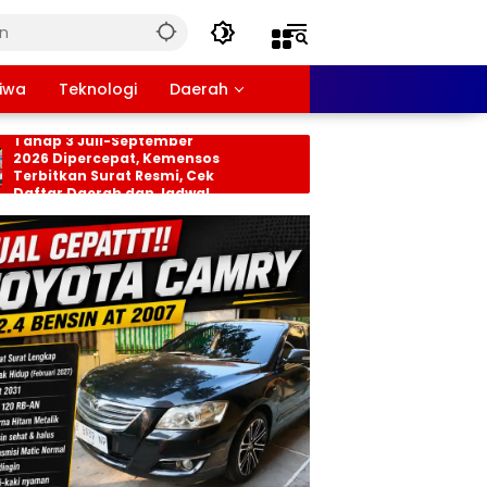
tiwa
Teknologi
Daerah
nsos PKH dan BPNT
Persiapan HUT RI ke-8
hap 3 Juli-September
Tingkat Kecamatan
26 Dipercepat, Kemensos
Rancabungur Dimat
rbitkan Surat Resmi, Cek
di Desa Cimulang, Li
ftar Daerah dan Jadwal
Seluruh Elemen Masy
ncairan