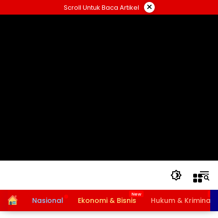
Langsung
×
Scroll Untuk Baca Artikel
ke
konten
Home
Nasional
Ekonomi & Bisnis
Hukum & Kriminal