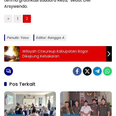
terima gratifikasi saudara Reza,” sebut Dwi
Arsywendo.
«
1
2
Penulis: Yaso
Editor: Rangga A
Wilayah Citeureup Kabupaten Bogor
Dikepung Kebakaran
Pos Terkait