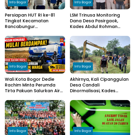
Info Bogor
Info Bogor
Persiapan HUT RI ke-81
LSM Trinusa Monitoring
Tingkat Kecamatan
Dana Desa Pasirgaok,
Rancabungur
Kades Abdul Rohman
Dimatangkan di Desa
Tegaskan Komitmen
Cimulang, Libatkan Seluruh
Transparansi Pengelolaan
Elemen Masyarakat
Anggaran
Info Bogor
Info Bogor
Wali Kota Bogor Dedie
Akhirnya, Kali Cipanggulan
Rachim Minta Perumda
Desa Candali
Tirta Pakuan Salurkan Air
Dinormalisasi, Kades
Bersih bagi Warga
Ucapkan Terima Kasih
Terdampak Kekeringan
kepada Bupati Bogor
Info Bogor
Info Bogor