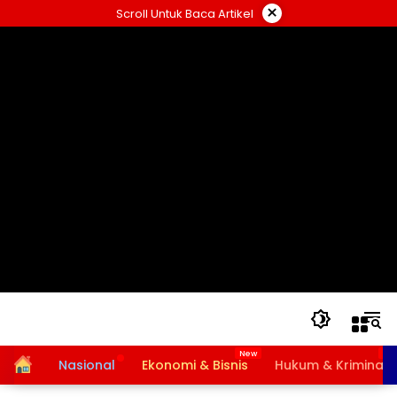
Langsung
×
Scroll Untuk Baca Artikel
ke
konten
Home
Nasional
Ekonomi & Bisnis
Hukum & Kriminal
Bansos PKH dan BPNT