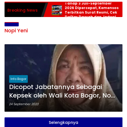
Tahap 3 Juli-September
2026 Dipercepat, Kemensos
Breaking News
Terbitkan Surat Resmi, Cek
Daftar Daerah dan Jadwal
Pencairan
Nopi Yeni
Info Bogor
Dicopot Jabatannya Sebagai
Kepsek oleh Wali Kota Bogor, Nopi
Yeni Melawan
24 September 2023
Selengkapnya