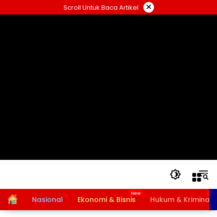
Langsung
×
Scroll Untuk Baca Artikel
ke
konten
Home
Nasional
Ekonomi & Bisnis
Hukum & Kriminal