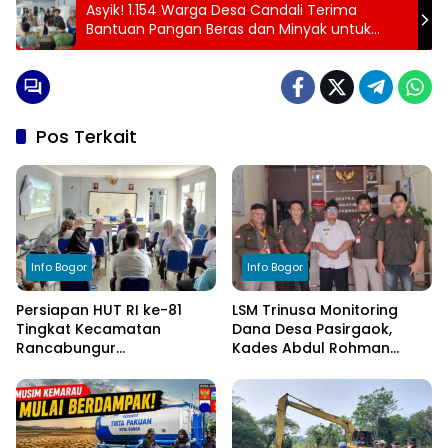
Asyik! 1.154 Warga Desa Candali Terima
Bantuan Pangan Beras dan Minyak untuk
Februari–Maret 2026
Pos Terkait
Info Bogor
Info Bogor
Persiapan HUT RI ke-81
LSM Trinusa Monitoring
Tingkat Kecamatan
Dana Desa Pasirgaok,
Rancabungur
Kades Abdul Rohman
Dimatangkan di Desa
Tegaskan Komitmen
Cimulang, Libatkan Seluruh
Transparansi Pengelolaan
Elemen Masyarakat
Anggaran