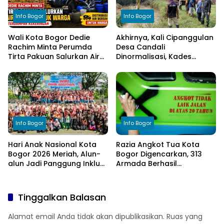
Info Bogor
Info Bogor
Wali Kota Bogor Dedie
Akhirnya, Kali Cipanggulan
Rachim Minta Perumda
Desa Candali
Tirta Pakuan Salurkan Air
Dinormalisasi, Kades
Bersih bagi Warga
Ucapkan Terima Kasih
Terdampak Kekeringan
kepada Bupati Bogor
Info Bogor
Info Bogor
Hari Anak Nasional Kota
Razia Angkot Tua Kota
Bogor 2026 Meriah, Alun-
Bogor Digencarkan, 313
alun Jadi Panggung Inklusi
Armada Berhasil
Anak
Ditertibkan
Tinggalkan Balasan
Alamat email Anda tidak akan dipublikasikan.
Ruas yang