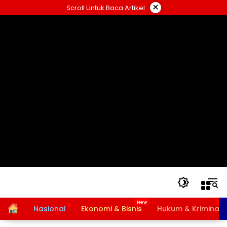
Langsung
×
Scroll Untuk Baca Artikel
ke
konten
Home
Nasional
Ekonomi & Bisnis
Hukum & Kriminal