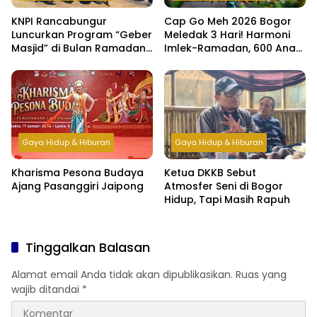
KNPI Rancabungur
Cap Go Meh 2026 Bogor
Luncurkan Program “Geber
Meledak 3 Hari! Harmoni
Masjid” di Bulan Ramadan,
Imlek-Ramadan, 600 Anak
Bangun Kepedulian dan
Yatim & Difabel Ikut Bukber
Kebersamaan Pemuda
Gaya Hidup & Hiburan
Gaya Hidup & Hiburan
Kharisma Pesona Budaya
Ketua DKKB Sebut
Ajang Pasanggiri Jaipong
Atmosfer Seni di Bogor
Hidup, Tapi Masih Rapuh
Tinggalkan Balasan
Alamat email Anda tidak akan dipublikasikan.
Ruas yang
wajib ditandai
*