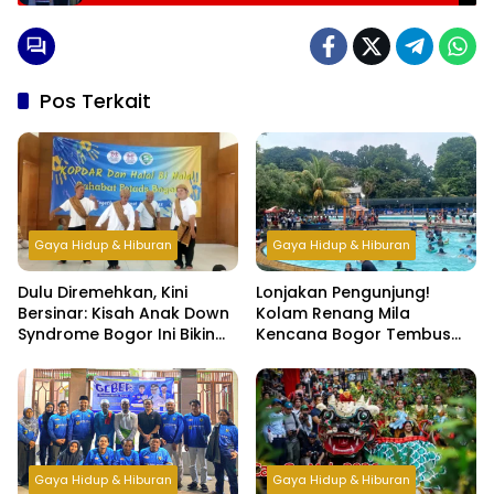
Pos Terkait
Gaya Hidup & Hiburan
Gaya Hidup & Hiburan
Dulu Diremehkan, Kini
Lonjakan Pengunjung!
Bersinar: Kisah Anak Down
Kolam Renang Mila
Syndrome Bogor Ini Bikin
Kencana Bogor Tembus
Haru
500 Orang per Hari di Libur
Lebaran
Gaya Hidup & Hiburan
Gaya Hidup & Hiburan