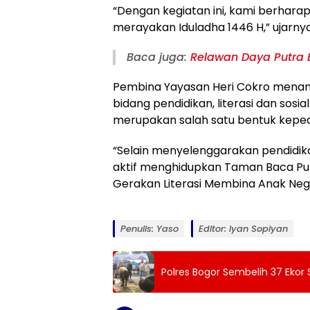
“Dengan kegiatan ini, kami berhar
merayakan Iduladha 1446 H,” ujarnya
Baca juga:
Relawan Daya Putra 
Pembina Yayasan Heri Cokro menamb
bidang pendidikan, literasi dan sosia
merupakan salah satu bentuk keped
“Selain menyelenggarakan pendidika
aktif menghidupkan Taman Baca Put
Gerakan Literasi Membina Anak Nege
Penulis: Yaso
Editor: Iyan Sopiyan
Polres Bogor Sembelih 37 Ekor