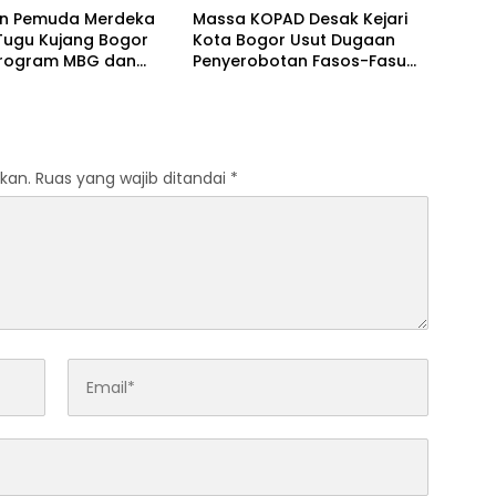
n Pemuda Merdeka
Massa KOPAD Desak Kejari
 Tugu Kujang Bogor
Kota Bogor Usut Dugaan
Program MBG dan
Penyerobotan Fasos-Fasum
i Merah Putih
di Cimahpar
kan.
Ruas yang wajib ditandai
*