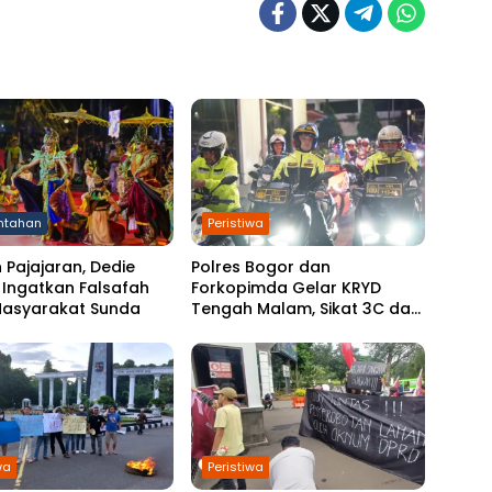
ntahan
Peristiwa
 Pajajaran, Dedie
Polres Bogor dan
 Ingatkan Falsafah
Forkopimda Gelar KRYD
Masyarakat Sunda
Tengah Malam, Sikat 3C dan
Jaga Keamanan Kabupaten
Bogor
wa
Peristiwa