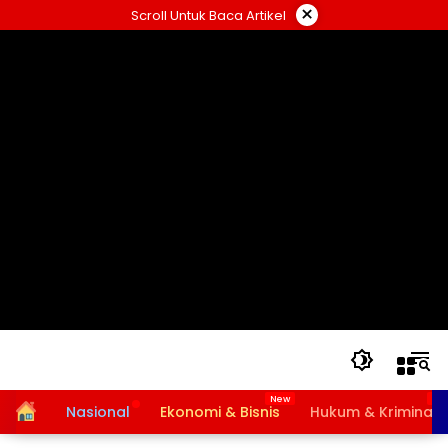
Langsung
×
Scroll Untuk Baca Artikel
ke
konten
Home
Nasional
Ekonomi & Bisnis
Hukum & Kriminal