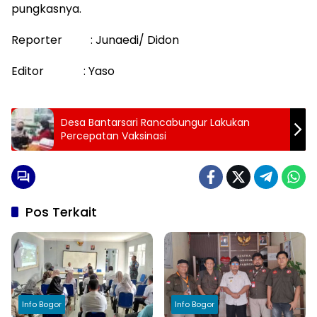
pungkasnya.
Reporter : Junaedi/ Didon
Editor : Yaso
Desa Bantarsari Rancabungur Lakukan
Percepatan Vaksinasi
Pos Terkait
Info Bogor
Info Bogor