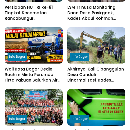
Persiapan HUT RI ke-81
LSM Trinusa Monitoring
Tingkat Kecamatan
Dana Desa Pasirgaok,
Rancabungur
Kades Abdul Rohman
Dimatangkan di Desa
Tegaskan Komitmen
Cimulang, Libatkan Seluruh
Transparansi Pengelolaan
Elemen Masyarakat
Anggaran
Info Bogor
Info Bogor
Wali Kota Bogor Dedie
Akhirnya, Kali Cipanggulan
Rachim Minta Perumda
Desa Candali
Tirta Pakuan Salurkan Air
Dinormalisasi, Kades
Bersih bagi Warga
Ucapkan Terima Kasih
Terdampak Kekeringan
kepada Bupati Bogor
Info Bogor
Info Bogor