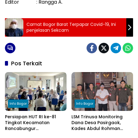
Editor : Rangga A.
Camat Bogor Barat Terpapar Covid-19, Ini
penjelasan Sekcam
Pos Terkait
Info Bogor
Info Bogor
Persiapan HUT RI ke-81
LSM Trinusa Monitoring
Tingkat Kecamatan
Dana Desa Pasirgaok,
Rancabungur
Kades Abdul Rohman
Dimatangkan di Desa
Tegaskan Komitmen