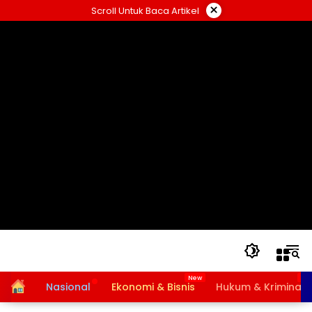
Langsung
×
Scroll Untuk Baca Artikel
ke
konten
Home
Nasional
Ekonomi & Bisnis
Hukum & Kriminal