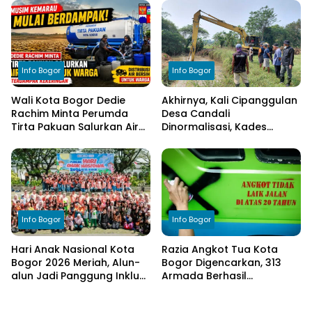
Cimulang, Libatkan Seluruh
Transparansi Pengelolaan
Elemen Masyarakat
Anggaran
Info Bogor
Info Bogor
Wali Kota Bogor Dedie
Akhirnya, Kali Cipanggulan
Rachim Minta Perumda
Desa Candali
Tirta Pakuan Salurkan Air
Dinormalisasi, Kades
Bersih bagi Warga
Ucapkan Terima Kasih
Terdampak Kekeringan
kepada Bupati Bogor
Info Bogor
Info Bogor
Hari Anak Nasional Kota
Razia Angkot Tua Kota
Bogor 2026 Meriah, Alun-
Bogor Digencarkan, 313
alun Jadi Panggung Inklusi
Armada Berhasil
Anak
Ditertibkan