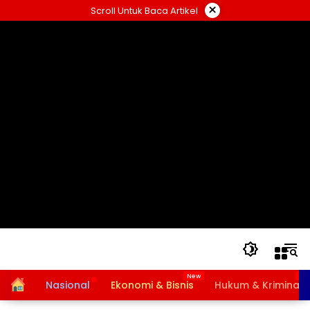
Langsung
×
Scroll Untuk Baca Artikel
ke
konten
Home
Nasional
Ekonomi & Bisnis
Hukum & Kriminal