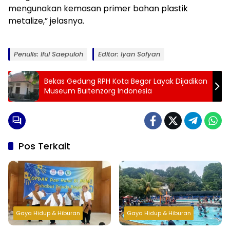
mengunakan kemasan primer bahan plastik
metalize,” jelasnya.
Penulis: Iful Saepuloh
Editor: Iyan Sofyan
Bekas Gedung RPH Kota Begor Layak Dijadikan
Museum Buitenzorg Indonesia
Pos Terkait
Gaya Hidup & Hiburan
Gaya Hidup & Hiburan