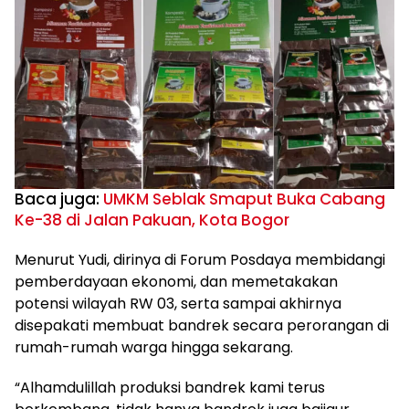
Baca juga:
UMKM Seblak Smaput Buka Cabang
Ke-38 di Jalan Pakuan, Kota Bogor
Menurut Yudi, dirinya di Forum Posdaya membidangi
pemberdayaan ekonomi, dan memetakakan
potensi wilayah RW 03, serta sampai akhirnya
disepakati membuat bandrek secara perorangan di
rumah-rumah warga hingga sekarang.
“Alhamdulillah produksi bandrek kami terus