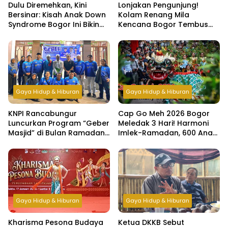
Dulu Diremehkan, Kini
Lonjakan Pengunjung!
Bersinar: Kisah Anak Down
Kolam Renang Mila
Syndrome Bogor Ini Bikin
Kencana Bogor Tembus
Haru
500 Orang per Hari di Libur
Lebaran
Gaya Hidup & Hiburan
Gaya Hidup & Hiburan
KNPI Rancabungur
Cap Go Meh 2026 Bogor
Luncurkan Program “Geber
Meledak 3 Hari! Harmoni
Masjid” di Bulan Ramadan,
Imlek-Ramadan, 600 Anak
Bangun Kepedulian dan
Yatim & Difabel Ikut Bukber
Kebersamaan Pemuda
Gaya Hidup & Hiburan
Gaya Hidup & Hiburan
Kharisma Pesona Budaya
Ketua DKKB Sebut