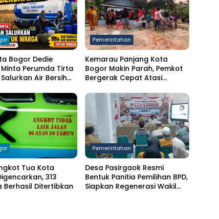
gor
Pemerintahan
ta Bogor Dedie
Kemarau Panjang Kota
Minta Perumda Tirta
Bogor Makin Parah, Pemkot
Salurkan Air Bersih
Bergerak Cepat Atasi
arga Terdampak
Kekeringan
ngan
gor
Pemerintahan
ngkot Tua Kota
Desa Pasirgaok Resmi
igencarkan, 313
Bentuk Panitia Pemilihan BPD,
Berhasil Ditertibkan
Siapkan Regenerasi Wakil
Masyarakat untuk Masa
Jabatan 8 Tahun