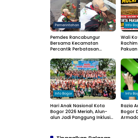
Pemerintahan
Info Bo
Pemdes Rancabungur
Wali Ko
Bersama Kecamatan
Rachim 
Percantik Perbatasan
Pakuan 
Ciampea, Cat Pagar Merah
bagi W
Putih Sambut HUT RI ke-81
Kekeri
Info Bogor
Info Bo
Hari Anak Nasional Kota
Razia A
Bogor 2026 Meriah, Alun-
Bogor D
alun Jadi Panggung Inklusi
Armada 
Anak