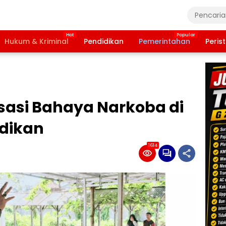
Hukum & Kriminal
Pendidikan
Pemerintahan
Peris
isasi Bahaya Narkoba di
dikan
1614