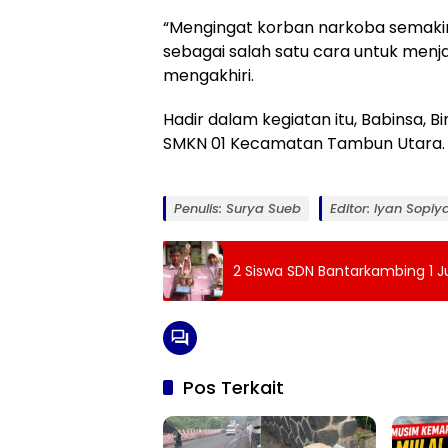
“Mengingat korban narkoba semakin
sebagai salah satu cara untuk menja
mengakhiri.
Hadir dalam kegiatan itu, Babinsa, 
SMKN 01 Kecamatan Tambun Utara.
Penulis: Surya Sueb
Editor: Iyan Sopiy
2 Siswa SDN Bantarkambing 1 J
Pos Terkait