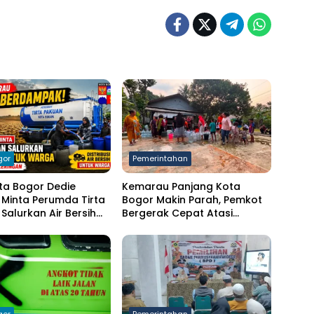
gor
Pemerintahan
ta Bogor Dedie
Kemarau Panjang Kota
Minta Perumda Tirta
Bogor Makin Parah, Pemkot
Salurkan Air Bersih
Bergerak Cepat Atasi
arga Terdampak
Kekeringan
ngan