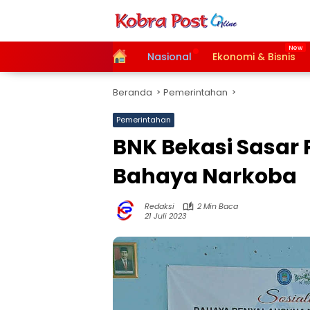
Langsung
ke
konten
Home
Nasional
Ekonomi & Bisnis
Beranda
Pemerintahan
Pemerintahan
BNK Bekasi Sasar P
Bahaya Narkoba
Redaksi
2 Min Baca
21 Juli 2023