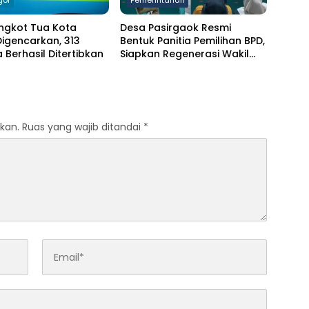
gor
Pemerintahan
ngkot Tua Kota
Desa Pasirgaok Resmi
igencarkan, 313
Bentuk Panitia Pemilihan BPD,
Berhasil Ditertibkan
Siapkan Regenerasi Wakil
Masyarakat untuk Masa
Jabatan 8 Tahun
kan.
Ruas yang wajib ditandai
*