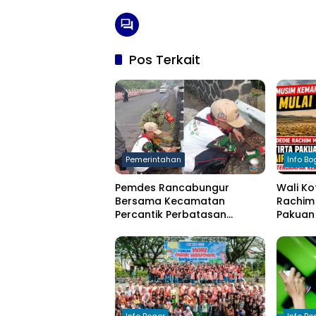
Pos Terkait
Pemerintahan
Info Bo
Pemdes Rancabungur
Wali Ko
Bersama Kecamatan
Rachim 
Percantik Perbatasan
Pakuan 
Ciampea, Cat Pagar Merah
bagi W
Putih Sambut HUT RI ke-81
Kekeri