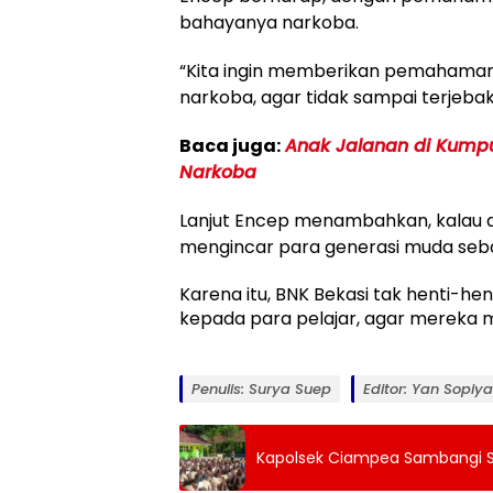
bahayanya narkoba.
“Kita ingin memberikan pemahaman
narkoba, agar tidak sampai terjebak
Baca juga:
Anak Jalanan di Kumpul
Narkoba
Lanjut Encep menambahkan, kalau dili
mengincar para generasi muda seba
Karena itu, BNK Bekasi tak henti-he
kepada para pelajar, agar mereka m
Penulis: Surya Suep
Editor: Yan Sopiy
Kapolsek Ciampea Sambangi 