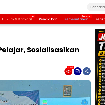
Hukum & Kriminal
Pendidikan
Pemerintahan
Peris
elajar, Sosialisasikan
1496