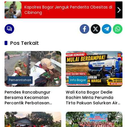
Kapolres Bogor Jenguk Penderita Obesitas di
Cibinong
Pos Terkait
Pemerintahan
Info Bogor
Pemdes Rancabungur
Wali Kota Bogor Dedie
Bersama Kecamatan
Rachim Minta Perumda
Percantik Perbatasan
Tirta Pakuan Salurkan Air
Ciampea, Cat Pagar Merah
Bersih bagi Warga
Putih Sambut HUT RI ke-81
Terdampak Kekeringan