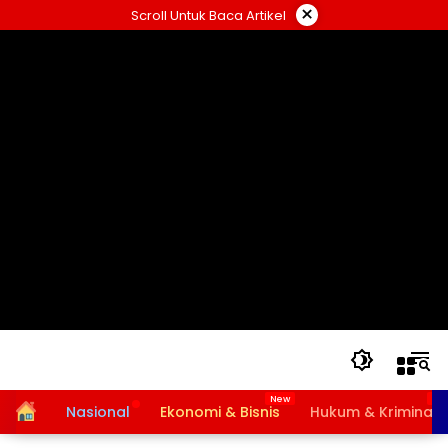
Langsung
×
Scroll Untuk Baca Artikel
ke
konten
Home
Nasional
Ekonomi & Bisnis
Hukum & Kriminal