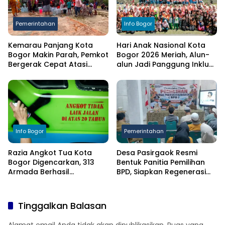
Pemerintahan
Info Bogor
Kemarau Panjang Kota
Hari Anak Nasional Kota
Bogor Makin Parah, Pemkot
Bogor 2026 Meriah, Alun-
Bergerak Cepat Atasi
alun Jadi Panggung Inklusi
Kekeringan
Anak
Info Bogor
Pemerintahan
Razia Angkot Tua Kota
Desa Pasirgaok Resmi
Bogor Digencarkan, 313
Bentuk Panitia Pemilihan
Armada Berhasil
BPD, Siapkan Regenerasi
Ditertibkan
Wakil Masyarakat untuk
Masa Jabatan 8 Tahun
Tinggalkan Balasan