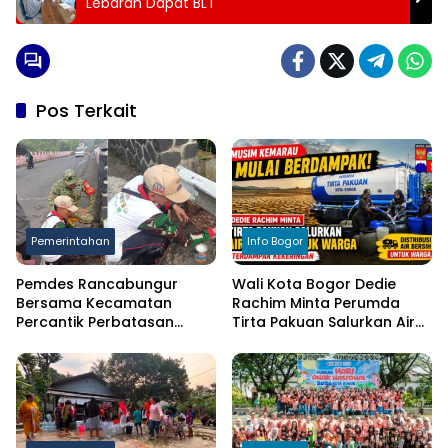
Lebaran Dapat BLT
Pos Terkait
Pemerintahan
Info Bogor
Pemdes Rancabungur
Wali Kota Bogor Dedie
Bersama Kecamatan
Rachim Minta Perumda
Percantik Perbatasan
Tirta Pakuan Salurkan Air
Ciampea, Cat Pagar Merah
Bersih bagi Warga
Putih Sambut HUT RI ke-81
Terdampak Kekeringan