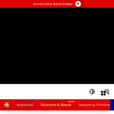
Langsung
×
Scroll Untuk Baca Artikel
ke
konten
Home
Nasional
Ekonomi & Bisnis
Hukum & Kriminal