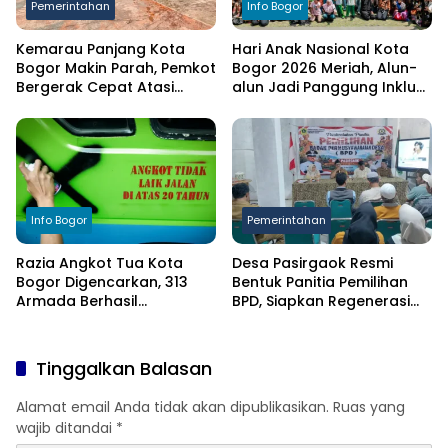
Pemerintahan
Info Bogor
Kemarau Panjang Kota
Hari Anak Nasional Kota
Bogor Makin Parah, Pemkot
Bogor 2026 Meriah, Alun-
Bergerak Cepat Atasi
alun Jadi Panggung Inklusi
Kekeringan
Anak
Info Bogor
Pemerintahan
Razia Angkot Tua Kota
Desa Pasirgaok Resmi
Bogor Digencarkan, 313
Bentuk Panitia Pemilihan
Armada Berhasil
BPD, Siapkan Regenerasi
Ditertibkan
Wakil Masyarakat untuk
Masa Jabatan 8 Tahun
Tinggalkan Balasan
Alamat email Anda tidak akan dipublikasikan.
Ruas yang
wajib ditandai
*