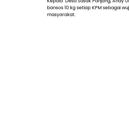
Kepala Desa Sasak Panjang, Andy 
bansos 10 kg setiap KPM sebagai wu
masyarakat.