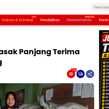
Hukum & Kriminal
Pendidikan
Pemerintahan
Peris
asak Panjang Terima
g
746