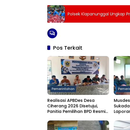
Polsek Klapanunggal Ungkap Pra
Pos Terkait
Pemerintahan
Pemeri
Realisasi APBDes Desa
Musdes
Ciherang 2026 Disetujui,
Sukada
Panitia Pemilihan BPD Resmi
Laporan
Dibentuk
Semeste