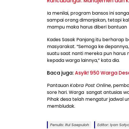
Rancabungur: Manajemen dan K
Ia menilai, program bansos ini san
sampai orang dimanjakan, tetapi k
mampu maka harus diberi bantuan 
Kades Sasak Panjang itu berharap b
masyarakat. “Semoga ke depannya,
suatu saat nanti mereka pun haru
kepada warga lainnya,” kata dia.
Baca juga:
Asyik! 950 Warga Des
Pantauan
Kobra Post Online
, pembag
sore hari. Warga sangat antusias w
Pihak desa telah mengatur jadwal u
membludak.
Penulis: Iful Saepuloh
Editor: Iyan Sof