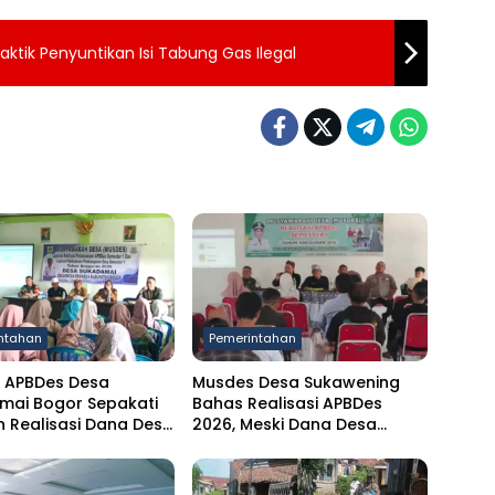
ktik Penyuntikan Isi Tabung Gas Ilegal
ntahan
Pemerintahan
 APBDes Desa
Musdes Desa Sukawening
mai Bogor Sepakati
Bahas Realisasi APBDes
 Realisasi Dana Desa
2026, Meski Dana Desa
r I 2026
Berkurang Infrastruktur
Tetap Dibangun