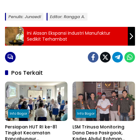
Penulis: Junaedi
Editor: Rangga A.
Ini Alasan Ekspansi Industri Manufaktur
Sedikit Terhambat
Pos Terkait
Info Bogor
Info Bogor
Persiapan HUT RI ke-81
LSM Trinusa Monitoring
Tingkat Kecamatan
Dana Desa Pasirgaok,
Rancabungur
Kades Abdul Rohman