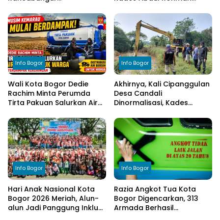
Dimatangkan di Desa
Tegaskan Komitmen
Cimulang, Libatkan Seluruh
Transparansi Pengelolaan
Elemen Masyarakat
Anggaran
Info Bogor
Info Bogor
Wali Kota Bogor Dedie
Akhirnya, Kali Cipanggulan
Rachim Minta Perumda
Desa Candali
Tirta Pakuan Salurkan Air
Dinormalisasi, Kades
Bersih bagi Warga
Ucapkan Terima Kasih
Terdampak Kekeringan
kepada Bupati Bogor
Info Bogor
Info Bogor
Hari Anak Nasional Kota
Razia Angkot Tua Kota
Bogor 2026 Meriah, Alun-
Bogor Digencarkan, 313
alun Jadi Panggung Inklusi
Armada Berhasil
Anak
Ditertibkan