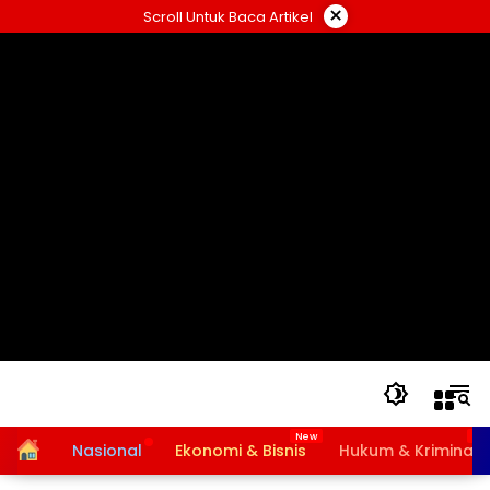
Langsung
×
Scroll Untuk Baca Artikel
ke
konten
Home
Nasional
Ekonomi & Bisnis
Hukum & Kriminal