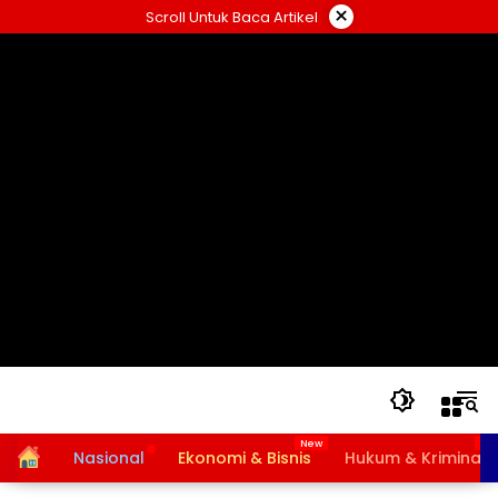
Langsung
×
Scroll Untuk Baca Artikel
ke
konten
Home
Nasional
Ekonomi & Bisnis
Hukum & Kriminal