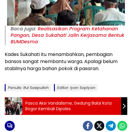
Baca juga:
Realisasikan Program Ketahanan
Pangan, Desa Sukahati Jalin Kerjasama Bentuk
BUMDesma
Kades Sukahati itu menambahkan, pembagian
bansos sangat membantu warga. Apalagi belum
stabilnya harga bahan pokok di pasaran.
Penulis: Iful Saepulloh
Editor: Iyan Sopiyan
Pasca Aksi Vandalisme, Gedung Balai Kota
Bogor Kembali Dipoles