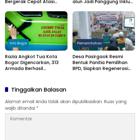
Bergerak Cepat Atasi
alun Jadi Panggung Inklusi
Kekeringan
Anak
Info Bogor
Pemerintahan
Razia Angkot Tua Kota
Desa Pasirgaok Resmi
Bogor Digencarkan, 313
Bentuk Panitia Pemilihan
Armada Berhasil
BPD, Siapkan Regenerasi
Ditertibkan
Wakil Masyarakat untuk
Masa Jabatan 8 Tahun
Tinggalkan Balasan
Alamat email Anda tidak akan dipublikasikan.
Ruas yang
wajib ditandai
*