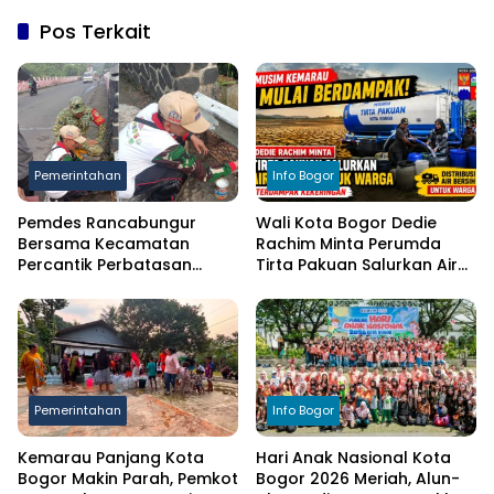
Pos Terkait
Pemerintahan
Info Bogor
Pemdes Rancabungur
Wali Kota Bogor Dedie
Bersama Kecamatan
Rachim Minta Perumda
Percantik Perbatasan
Tirta Pakuan Salurkan Air
Ciampea, Cat Pagar Merah
Bersih bagi Warga
Putih Sambut HUT RI ke-81
Terdampak Kekeringan
Pemerintahan
Info Bogor
Kemarau Panjang Kota
Hari Anak Nasional Kota
Bogor Makin Parah, Pemkot
Bogor 2026 Meriah, Alun-