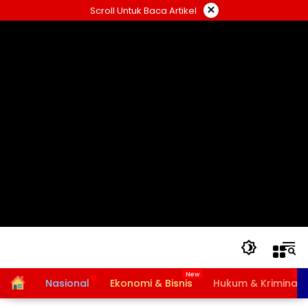
Langsung
×
Scroll Untuk Baca Artikel
ke
konten
Home
Nasional
Ekonomi & Bisnis
Hukum & Kriminal