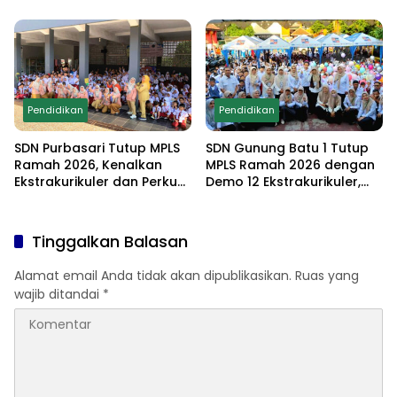
Sekolah Ramah Anak
Orang Tua dan Gelar
Lomba Edukatif untuk
Cetak Generasi
Berprestasi
Pendidikan
Pendidikan
SDN Purbasari Tutup MPLS
SDN Gunung Batu 1 Tutup
Ramah 2026, Kenalkan
MPLS Ramah 2026 dengan
Ekstrakurikuler dan Perkuat
Demo 12 Ekstrakurikuler,
Komitmen Sekolah Anti-
Santunan 25 Anak Yatim,
Bullying
dan Komitmen Cetak Siswa
Berprestasi
Tinggalkan Balasan
Alamat email Anda tidak akan dipublikasikan.
Ruas yang
wajib ditandai
*