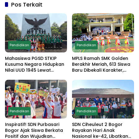
Pos Terkait
Pendidikan
Pendidikan
Mahasiswa PGSD STKIP
MPLS Ramah SMK Golden
Kusuma Negara Hidupkan
Berakhir Meriah, 613 Siswa
Nilai UUD 1945 Lewat
Baru Dibekali Karakter,
Educamp Inklusif di
Edukasi Anti Narkoba
Monumen Pancasila Sakti
hingga Demo
Ekstrakurikuler
Pendidikan
Pendidikan
Inspiratif! SDN Purbasari
SDN Ciheuleut 2 Bogor
Bogor Ajak Siswa Berkata
Rayakan Hari Anak
Positif dan Wujudkan
Nasional ke-42, Libatkan