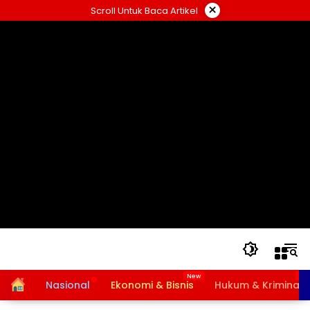
Langsung
×
Scroll Untuk Baca Artikel
ke
konten
Home
Nasional
Ekonomi & Bisnis
Hukum & Kriminal
Bansos PKH dan BPNT