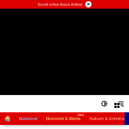
Langsung
×
Scroll Untuk Baca Artikel
ke
konten
Home
Nasional
Ekonomi & Bisnis
Hukum & Kriminal