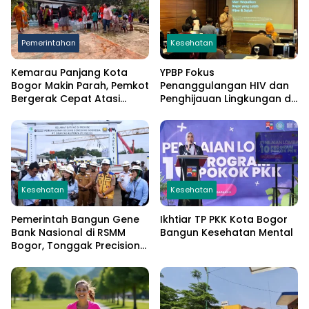
Pemerintahan
Kesehatan
Kemarau Panjang Kota
YPBP Fokus
Bogor Makin Parah, Pemkot
Penanggulangan HIV dan
Bergerak Cepat Atasi
Penghijauan Lingkungan di
Kekeringan
Bogor, Libatkan Banyak
Stakeholder
Kesehatan
Kesehatan
Pemerintah Bangun Gene
Ikhtiar TP PKK Kota Bogor
Bank Nasional di RSMM
Bangun Kesehatan Mental
Bogor, Tonggak Precision
Medicine Indonesia