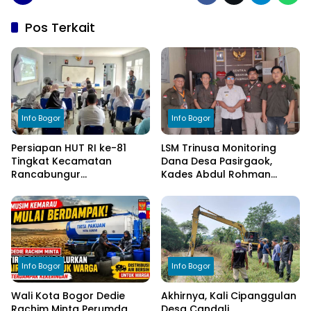
Pos Terkait
Info Bogor
Info Bogor
Persiapan HUT RI ke-81
LSM Trinusa Monitoring
Tingkat Kecamatan
Dana Desa Pasirgaok,
Rancabungur
Kades Abdul Rohman
Dimatangkan di Desa
Tegaskan Komitmen
Cimulang, Libatkan Seluruh
Transparansi Pengelolaan
Elemen Masyarakat
Anggaran
Info Bogor
Info Bogor
Wali Kota Bogor Dedie
Akhirnya, Kali Cipanggulan
Rachim Minta Perumda
Desa Candali