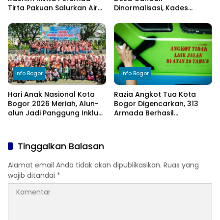
Tirta Pakuan Salurkan Air
Dinormalisasi, Kades
Bersih bagi Warga
Ucapkan Terima Kasih
Terdampak Kekeringan
kepada Bupati Bogor
Info Bogor
Info Bogor
Hari Anak Nasional Kota
Razia Angkot Tua Kota
Bogor 2026 Meriah, Alun-
Bogor Digencarkan, 313
alun Jadi Panggung Inklusi
Armada Berhasil
Anak
Ditertibkan
Tinggalkan Balasan
Alamat email Anda tidak akan dipublikasikan.
Ruas yang
wajib ditandai
*