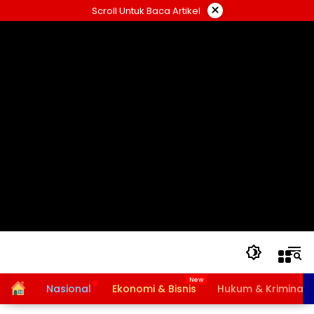
Langsung
×
Scroll Untuk Baca Artikel
ke
konten
Home
Nasional
Ekonomi & Bisnis
Hukum & Kriminal