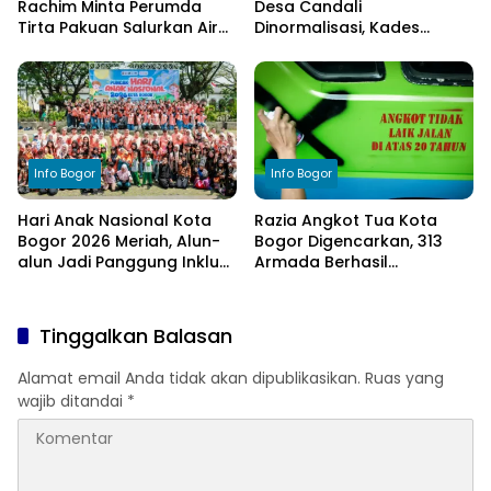
Rachim Minta Perumda
Desa Candali
Tirta Pakuan Salurkan Air
Dinormalisasi, Kades
Bersih bagi Warga
Ucapkan Terima Kasih
Terdampak Kekeringan
kepada Bupati Bogor
Info Bogor
Info Bogor
Hari Anak Nasional Kota
Razia Angkot Tua Kota
Bogor 2026 Meriah, Alun-
Bogor Digencarkan, 313
alun Jadi Panggung Inklusi
Armada Berhasil
Anak
Ditertibkan
Tinggalkan Balasan
Alamat email Anda tidak akan dipublikasikan.
Ruas yang
wajib ditandai
*