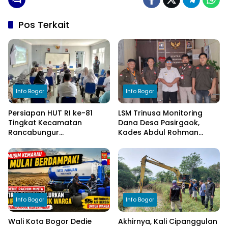
Pos Terkait
Info Bogor
Info Bogor
Persiapan HUT RI ke-81
LSM Trinusa Monitoring
Tingkat Kecamatan
Dana Desa Pasirgaok,
Rancabungur
Kades Abdul Rohman
Dimatangkan di Desa
Tegaskan Komitmen
Cimulang, Libatkan Seluruh
Transparansi Pengelolaan
Elemen Masyarakat
Anggaran
Info Bogor
Info Bogor
Wali Kota Bogor Dedie
Akhirnya, Kali Cipanggulan