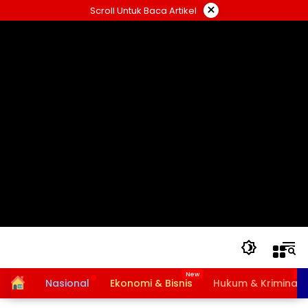
Langsung
×
Scroll Untuk Baca Artikel
ke
konten
Home
Nasional
Ekonomi & Bisnis
Hukum & Kriminal