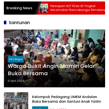
ap 3 Juli-
Persiapan HUT RI ke-81 Tingkat
Breaking News
pat, Kemensos
Kecamatan Rancabungur Dimatangkan
ek Daftar Daerah
di Desa Cimulang, Libatkan Seluruh
Elemen Masyarakat
Santunan
Info Bogor
Warga Bukit Angin Mamiri Gelar
Buka Bersama
6 April 2024
Kelompok Pedagang UMKM Andalan
Buka Bersama dan Santuni Anak Yatim