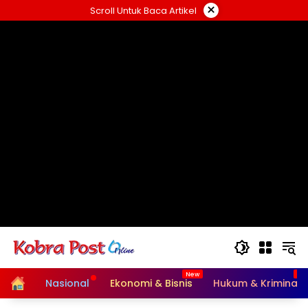
Langsung
×
Scroll Untuk Baca Artikel
ke
konten
Home
Nasional
Ekonomi & Bisnis
Hukum & Kriminal