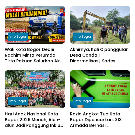
Dimatangkan di Desa
Tegaskan Komitmen
Cimulang, Libatkan Seluruh
Transparansi Pengelolaan
Elemen Masyarakat
Anggaran
Info Bogor
Info Bogor
Wali Kota Bogor Dedie
Akhirnya, Kali Cipanggulan
Rachim Minta Perumda
Desa Candali
Tirta Pakuan Salurkan Air
Dinormalisasi, Kades
Bersih bagi Warga
Ucapkan Terima Kasih
Terdampak Kekeringan
kepada Bupati Bogor
Info Bogor
Info Bogor
Hari Anak Nasional Kota
Razia Angkot Tua Kota
Bogor 2026 Meriah, Alun-
Bogor Digencarkan, 313
alun Jadi Panggung Inklusi
Armada Berhasil
Anak
Ditertibkan