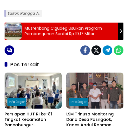
Editor: Rangga A.
Musrenbang Cigudeg Usulkan Program
Pembangunan Senilai Rp 19,17 Miliar
Pos Terkait
Info Bogor
Info Bogor
Persiapan HUT RI ke-81
LSM Trinusa Monitoring
Tingkat Kecamatan
Dana Desa Pasirgaok,
Rancabungur
Kades Abdul Rohman