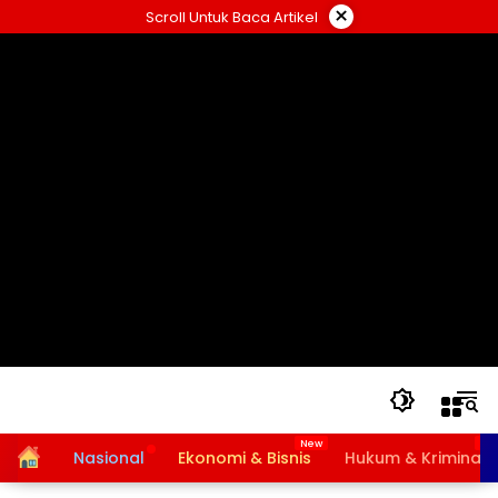
Langsung
×
Scroll Untuk Baca Artikel
ke
konten
Home
Nasional
Ekonomi & Bisnis
Hukum & Kriminal