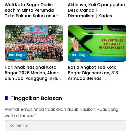
Wali Kota Bogor Dedie
Akhirnya, Kali Cipanggulan
Rachim Minta Perumda
Desa Candali
Tirta Pakuan Salurkan Air
Dinormalisasi, Kades
Bersih bagi Warga
Ucapkan Terima Kasih
Terdampak Kekeringan
kepada Bupati Bogor
Info Bogor
Info Bogor
Hari Anak Nasional Kota
Razia Angkot Tua Kota
Bogor 2026 Meriah, Alun-
Bogor Digencarkan, 313
alun Jadi Panggung Inklusi
Armada Berhasil
Anak
Ditertibkan
Tinggalkan Balasan
Alamat email Anda tidak akan dipublikasikan.
Ruas yang
wajib ditandai
*