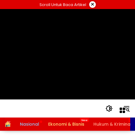
Langsung
×
Scroll Untuk Baca Artikel
ke
konten
Home
Nasional
Ekonomi & Bisnis
Hukum & Kriminal
Bansos PKH dan BPNT