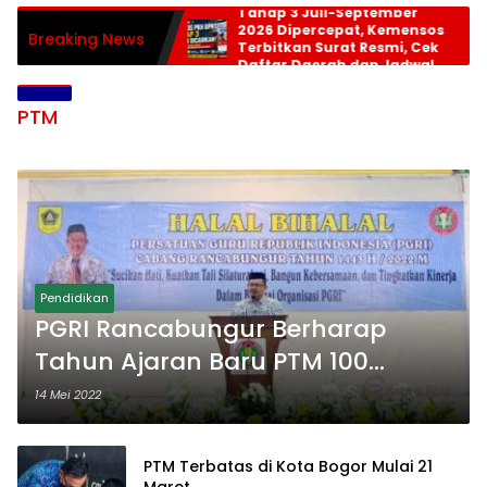
Tahap 3 Juli-September
2026 Dipercepat, Kemensos
Breaking News
Terbitkan Surat Resmi, Cek
Daftar Daerah dan Jadwal
Pencairan
PTM
Pendidikan
PGRI Rancabungur Berharap
Tahun Ajaran Baru PTM 100
Persen
14 Mei 2022
PTM Terbatas di Kota Bogor Mulai 21