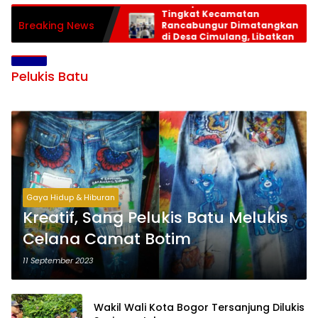
Persiapan HUT RI ke-81
Tingkat Kecamatan
Breaking News
Rancabungur Dimatangkan
di Desa Cimulang, Libatkan
Seluruh Elemen Masyarakat
Pelukis Batu
Gaya Hidup & Hiburan
Kreatif, Sang Pelukis Batu Melukis
Celana Camat Botim
11 September 2023
Wakil Wali Kota Bogor Tersanjung Dilukis