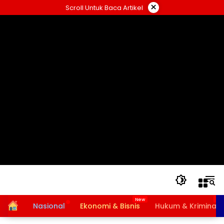
Langsung
×
Scroll Untuk Baca Artikel
ke
konten
Home
Nasional
Ekonomi & Bisnis
Hukum & Kriminal