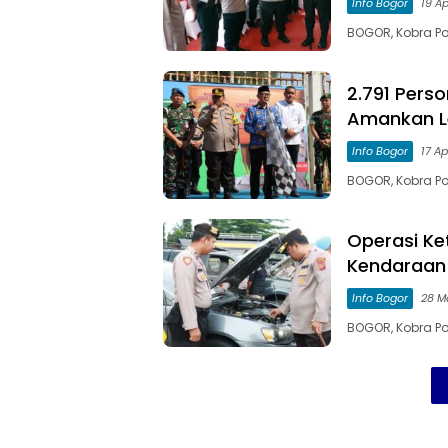
Info Bogor
19 Ap
BOGOR, Kobra Po
2.791 Pers
Amankan L
Info Bogor
17 Ap
BOGOR, Kobra Po
Operasi Ke
Kendaraan
Info Bogor
28 M
BOGOR, Kobra Po