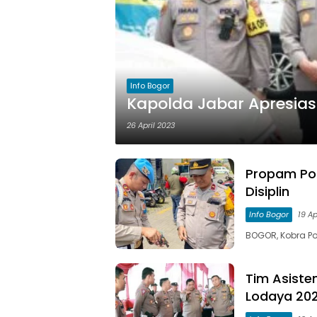
Info Bogor
Kapolda Jabar Apresiasi
26 April 2023
Propam Pol
Disiplin
Info Bogor
19 Ap
BOGOR, Kobra P
Tim Asiste
Lodaya 202