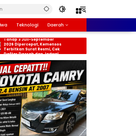
tiwa
Teknologi
Daerah
sos PKH dan BPNT
Persiapan HUT RI ke-81
ap 3 Juli-September
Tingkat Kecamatan
6 Dipercepat, Kemensos
Rancabungur Dimata
itkan Surat Resmi, Cek
di Desa Cimulang, Lib
tar Daerah dan Jadwal
Seluruh Elemen Masya
cairan