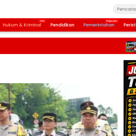
Hukum & Kriminal
Pendidikan
Pemerintahan
Peris
Ban
Tah
202
Terb
Daf
Pen