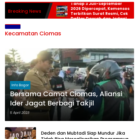
Tahap 3 Juli-September
2026 Dipercepat, Kemensos
Breaking News
Terbitkan Surat Resmi, Cek
Daftar Daerah dan Jadwal
Pencairan
Kecamatan Ciomas
Info Bogor
Bersama Camat Ciomas, Aliansi
Ider Jagat Berbagi Takjil
5 April 2023
Deden dan Mubtadi Siap Mundur Jika