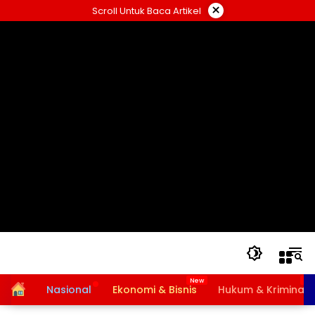
Langsung
×
Scroll Untuk Baca Artikel
ke
konten
Home
Nasional
Ekonomi & Bisnis
Hukum & Kriminal
Bansos PKH dan BPNT