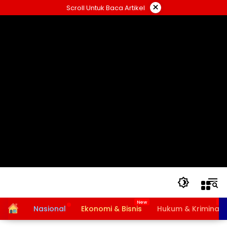
Langsung
×
Scroll Untuk Baca Artikel
ke
konten
Home
Nasional
Ekonomi & Bisnis
Hukum & Kriminal