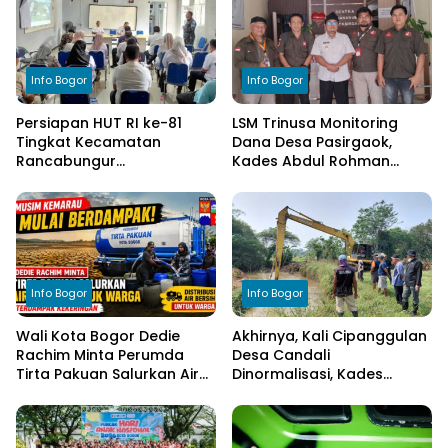
Info Bogor
Info Bogor
Persiapan HUT RI ke-81
LSM Trinusa Monitoring
Tingkat Kecamatan
Dana Desa Pasirgaok,
Rancabungur
Kades Abdul Rohman
Dimatangkan di Desa
Tegaskan Komitmen
Cimulang, Libatkan Seluruh
Transparansi Pengelolaan
Elemen Masyarakat
Anggaran
Info Bogor
Info Bogor
Wali Kota Bogor Dedie
Akhirnya, Kali Cipanggulan
Rachim Minta Perumda
Desa Candali
Tirta Pakuan Salurkan Air
Dinormalisasi, Kades
Bersih bagi Warga
Ucapkan Terima Kasih
Terdampak Kekeringan
kepada Bupati Bogor