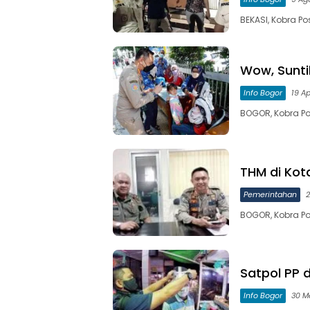
BEKASI, Kobra Po
Wow, Sunti
Info Bogor
19 Ap
BOGOR, Kobra Po
THM di Ko
Pemerintahan
2
BOGOR, Kobra Po
Satpol PP 
Info Bogor
30 M