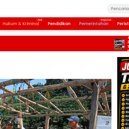
Hukum & Kriminal
Pendidikan
Pemerintahan
Peris
Bansos P
Tahap 3 
2026 Dip
Terbitkan
Daftar D
Pencaira