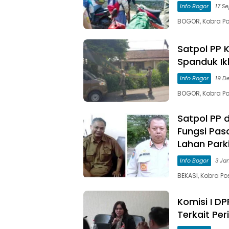
Info Bogor
17 S
BOGOR, Kobra Po
Satpol PP 
Spanduk Ik
Info Bogor
19 D
BOGOR, Kobra Po
Satpol PP 
Fungsi Pas
Lahan Parki
Info Bogor
3 Ja
BEKASI, Kobra Po
Komisi I DP
Terkait Per