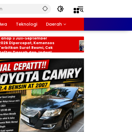
tiwa
Teknologi
Daerah
KH dan BPNT
Persiapan HUT RI ke-81
Juli-September
Tingkat Kecamatan
ercepat, Kemensos
Rancabungur Dimatangkan
 Surat Resmi, Cek
di Desa Cimulang, Libatkan
aerah dan Jadwal
Seluruh Elemen Masyarakat
n