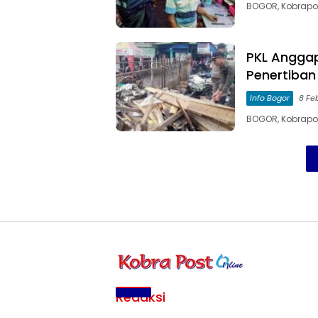
BOGOR, Kobrapos
PKL Anggap
Penertiban
Info Bogor
8 Fe
BOGOR, Kobrapos
Redaksi