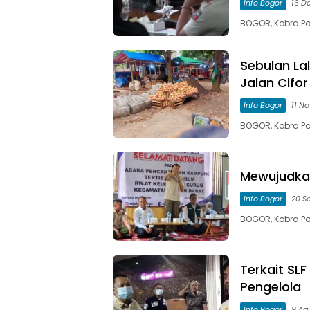
Info Bogor
16 D
BOGOR, Kobra Pos
Sebulan Lal
Jalan Cifor
Info Bogor
11 N
BOGOR, Kobra P
Mewujudka
Info Bogor
20 S
BOGOR, Kobra Po
Terkait SLF
Pengelola
Info Bogor
9 Ag