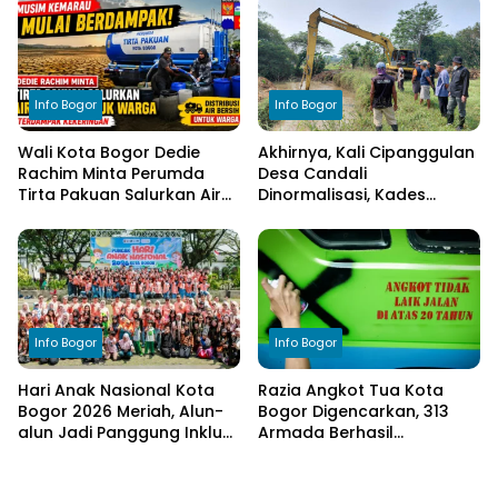
Elemen Masyarakat
Anggaran
Info Bogor
Info Bogor
Wali Kota Bogor Dedie
Akhirnya, Kali Cipanggulan
Rachim Minta Perumda
Desa Candali
Tirta Pakuan Salurkan Air
Dinormalisasi, Kades
Bersih bagi Warga
Ucapkan Terima Kasih
Terdampak Kekeringan
kepada Bupati Bogor
Info Bogor
Info Bogor
Hari Anak Nasional Kota
Razia Angkot Tua Kota
Bogor 2026 Meriah, Alun-
Bogor Digencarkan, 313
alun Jadi Panggung Inklusi
Armada Berhasil
Anak
Ditertibkan