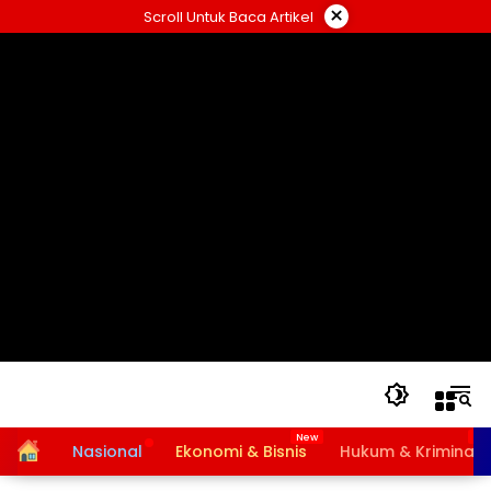
Langsung
×
Scroll Untuk Baca Artikel
ke
konten
Home
Nasional
Ekonomi & Bisnis
Hukum & Kriminal