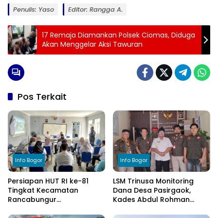
Penulis: Yaso
Editor: Rangga A.
17 Remaja Diamankan Polsek Ciomas, Diduga
Akan Menggelar Aksi Tawuran
Pos Terkait
Info Bogor
Info Bogor
Persiapan HUT RI ke-81
LSM Trinusa Monitoring
Tingkat Kecamatan
Dana Desa Pasirgaok,
Rancabungur
Kades Abdul Rohman
Dimatangkan di Desa
Tegaskan Komitmen
Cimulang, Libatkan Seluruh
Transparansi Pengelolaan