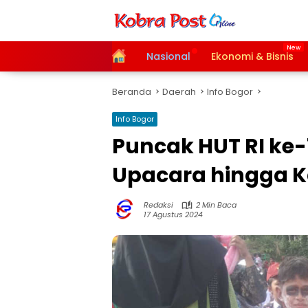
Langsung
ke
konten
Home
Nasional
Ekonomi & Bisnis
Beranda
Daerah
Info Bogor
Info Bogor
Puncak HUT RI ke-7
Upacara hingga K
Redaksi
2 Min Baca
17 Agustus 2024