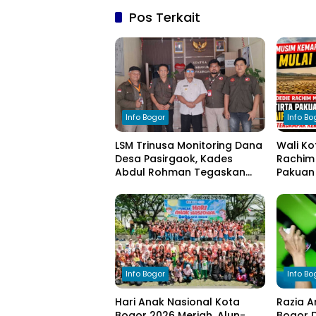
Pos Terkait
Info Bogor
Info Bo
LSM Trinusa Monitoring Dana
Wali Ko
Desa Pasirgaok, Kades
Rachim 
Abdul Rohman Tegaskan
Pakuan 
Komitmen Transparansi
bagi W
Pengelolaan Anggaran
Kekeri
Info Bogor
Info Bo
Hari Anak Nasional Kota
Razia A
Bogor 2026 Meriah, Alun-
Bogor D