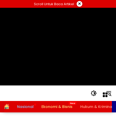
Langsung
×
Scroll Untuk Baca Artikel
ke
konten
Home
Nasional
Ekonomi & Bisnis
Hukum & Kriminal
Bansos PKH dan BPNT