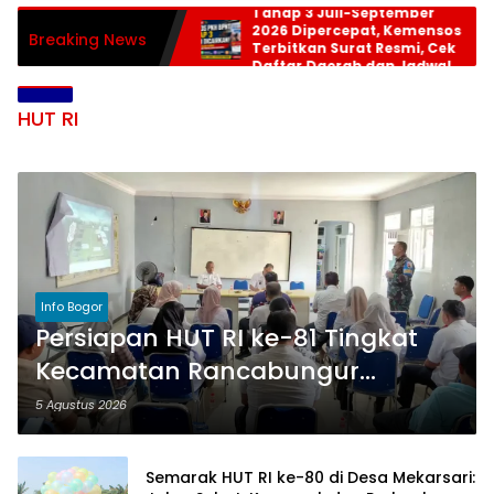
Tahap 3 Juli-September
2026 Dipercepat, Kemensos
Breaking News
Terbitkan Surat Resmi, Cek
Daftar Daerah dan Jadwal
Pencairan
HUT RI
Info Bogor
Persiapan HUT RI ke-81 Tingkat
Kecamatan Rancabungur
Dimatangkan di Desa Cimulang,
5 Agustus 2026
Libatkan Seluruh Elemen
Masyarakat
Semarak HUT RI ke-80 di Desa Mekarsari: