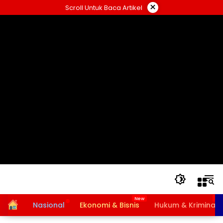
Langsung
×
Scroll Untuk Baca Artikel
ke
konten
Home
Nasional
Ekonomi & Bisnis
Hukum & Kriminal