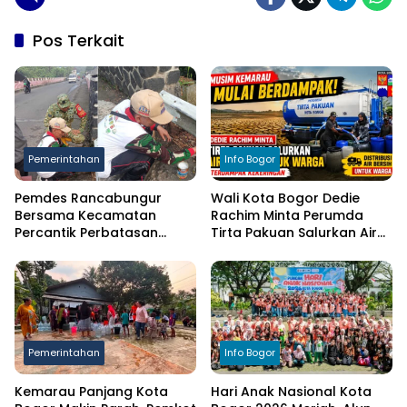
Pos Terkait
Pemerintahan
Info Bogor
Pemdes Rancabungur
Wali Kota Bogor Dedie
Bersama Kecamatan
Rachim Minta Perumda
Percantik Perbatasan
Tirta Pakuan Salurkan Air
Ciampea, Cat Pagar Merah
Bersih bagi Warga
Putih Sambut HUT RI ke-81
Terdampak Kekeringan
Pemerintahan
Info Bogor
Kemarau Panjang Kota
Hari Anak Nasional Kota