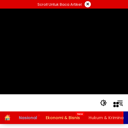
Langsung
×
Scroll Untuk Baca Artikel
ke
konten
Home
Nasional
Ekonomi & Bisnis
Hukum & Kriminal