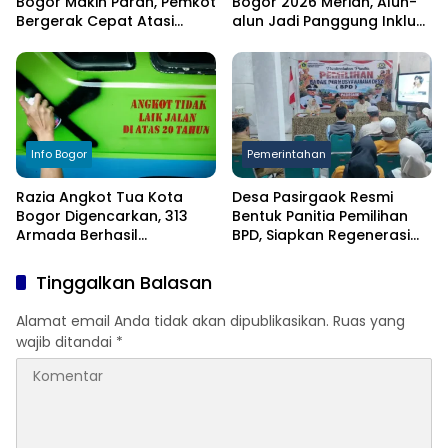
Bogor Makin Parah, Pemkot
Bogor 2026 Meriah, Alun-
Bergerak Cepat Atasi
alun Jadi Panggung Inklusi
Kekeringan
Anak
Info Bogor
Pemerintahan
Razia Angkot Tua Kota
Desa Pasirgaok Resmi
Bogor Digencarkan, 313
Bentuk Panitia Pemilihan
Armada Berhasil
BPD, Siapkan Regenerasi
Ditertibkan
Wakil Masyarakat untuk
Masa Jabatan 8 Tahun
Tinggalkan Balasan
Alamat email Anda tidak akan dipublikasikan.
Ruas yang
wajib ditandai
*