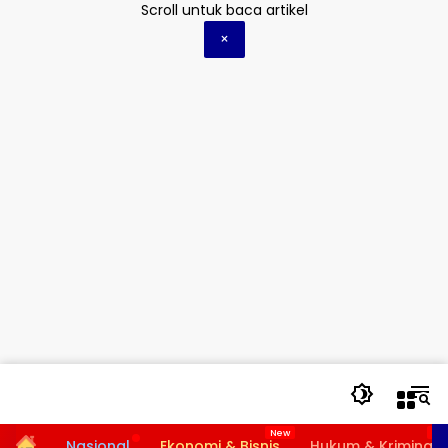
Langsung
Scroll untuk baca artikel
ke
×
konten
Home
Nasional
Ekonomi & Bisnis
Hukum & Kriminal