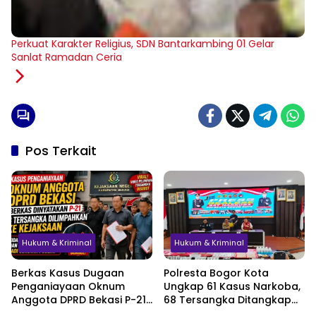
Perkuat Karakter Religius, SDN Bantarkambing 01 Gelar
Sanlat Ramadan Ceria
Pos Terkait
Hukum & Kriminal
Hukum & Kriminal
Berkas Kasus Dugaan
Polresta Bogor Kota
Penganiayaan Oknum
Ungkap 61 Kasus Narkoba,
Anggota DPRD Bekasi P-21,
68 Tersangka Ditangkap
Pelimpahan Tersangka
dalam Tiga Bulan