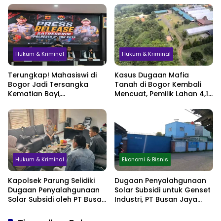
Jadi Sorotan
Hukum & Kriminal
Hukum & Kriminal
Terungkap! Mahasiswi di
Kasus Dugaan Mafia
Bogor Jadi Tersangka
Tanah di Bogor Kembali
Kematian Bayi,
Mencuat, Pemilik Lahan 4,1
Sembunyikan Kehamilan
Hektare Minta
hingga Simpan Jasad di
Perlindungan Hukum
Lemari
Hukum & Kriminal
Ekonomi & Bisnis
Kapolsek Parung Selidiki
Dugaan Penyalahgunaan
Dugaan Penyalahgunaan
Solar Subsidi untuk Genset
Solar Subsidi oleh PT Busan
Industri, PT Busan Jaya
Jaya Sukses
Sukses Akui Pembelian 60
Liter BBM