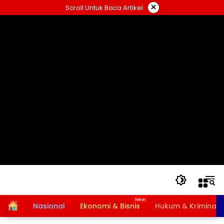
Langsung
×
Scroll Untuk Baca Artikel
ke
konten
Home
Nasional
Ekonomi & Bisnis
Hukum & Kriminal