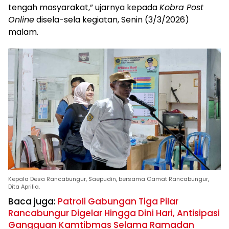
tengah masyarakat,” ujarnya kepada
Kobra Post
Online
disela-sela kegiatan, Senin (3/3/2026)
malam.
Kepala Desa Rancabungur, Saepudin, bersama Camat Rancabungur,
Dita Aprilia.
Baca juga:
Patroli Gabungan Tiga Pilar
Rancabungur Digelar Hingga Dini Hari, Antisipasi
Gangguan Kamtibmas Selama Ramadan