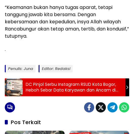
“Keamanan bukan hanya tugas aparat, tetapi
tanggung jawab kita bersama. Dengan
kebersamaan dan kepedulian, insya Allah wilayah
Rancabungur akan tetap aman, tertib, dan kondusif,”
tutupnya.
.
Penulis: Juna
Editor: Redaksi
DC Pinjol Serbu Instagram RSUD Kota Bogor,
Heboh Sebar Data Karyawan dan Ancam di
Kolom Komentar
Pos Terkait