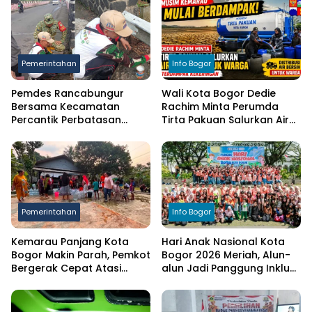
Pemerintahan
Info Bogor
Pemdes Rancabungur
Wali Kota Bogor Dedie
Bersama Kecamatan
Rachim Minta Perumda
Percantik Perbatasan
Tirta Pakuan Salurkan Air
Ciampea, Cat Pagar Merah
Bersih bagi Warga
Putih Sambut HUT RI ke-81
Terdampak Kekeringan
Pemerintahan
Info Bogor
Kemarau Panjang Kota
Hari Anak Nasional Kota
Bogor Makin Parah, Pemkot
Bogor 2026 Meriah, Alun-
Bergerak Cepat Atasi
alun Jadi Panggung Inklusi
Kekeringan
Anak