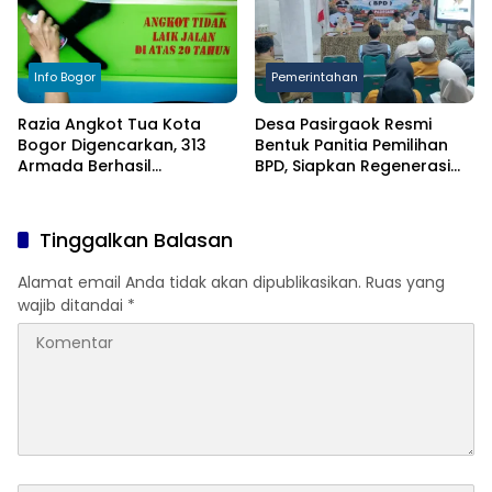
Info Bogor
Pemerintahan
Razia Angkot Tua Kota
Desa Pasirgaok Resmi
Bogor Digencarkan, 313
Bentuk Panitia Pemilihan
Armada Berhasil
BPD, Siapkan Regenerasi
Ditertibkan
Wakil Masyarakat untuk
Masa Jabatan 8 Tahun
Tinggalkan Balasan
Alamat email Anda tidak akan dipublikasikan.
Ruas yang
wajib ditandai
*