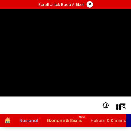
Langsung
×
Scroll Untuk Baca Artikel
ke
konten
Home
Nasional
Ekonomi & Bisnis
Hukum & Kriminal