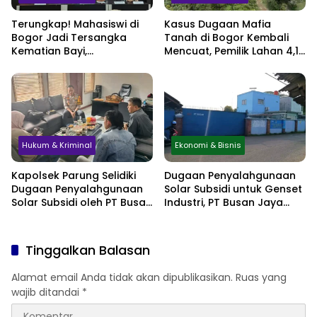
Terungkap! Mahasiswi di
Kasus Dugaan Mafia
Bogor Jadi Tersangka
Tanah di Bogor Kembali
Kematian Bayi,
Mencuat, Pemilik Lahan 4,1
Sembunyikan Kehamilan
Hektare Minta
hingga Simpan Jasad di
Perlindungan Hukum
Lemari
Hukum & Kriminal
Ekonomi & Bisnis
Kapolsek Parung Selidiki
Dugaan Penyalahgunaan
Dugaan Penyalahgunaan
Solar Subsidi untuk Genset
Solar Subsidi oleh PT Busan
Industri, PT Busan Jaya
Jaya Sukses
Sukses Akui Pembelian 60
Liter BBM
Tinggalkan Balasan
Alamat email Anda tidak akan dipublikasikan.
Ruas yang
wajib ditandai
*