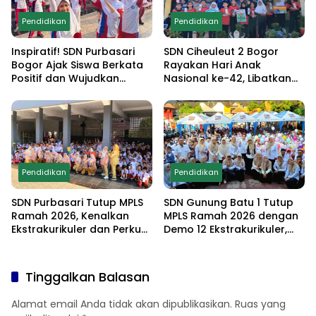
Pendidikan
Pendidikan
Inspiratif! SDN Purbasari
SDN Ciheuleut 2 Bogor
Bogor Ajak Siswa Berkata
Rayakan Hari Anak
Positif dan Wujudkan
Nasional ke-42, Libatkan
Sekolah Ramah Anak
Orang Tua dan Gelar
Lomba Edukatif untuk
Cetak Generasi
Berprestasi
Pendidikan
Pendidikan
SDN Purbasari Tutup MPLS
SDN Gunung Batu 1 Tutup
Ramah 2026, Kenalkan
MPLS Ramah 2026 dengan
Ekstrakurikuler dan Perkuat
Demo 12 Ekstrakurikuler,
Komitmen Sekolah Anti-
Santunan 25 Anak Yatim,
Bullying
dan Komitmen Cetak Siswa
Berprestasi
Tinggalkan Balasan
Alamat email Anda tidak akan dipublikasikan.
Ruas yang