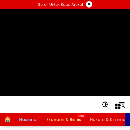
Langsung
×
Scroll Untuk Baca Artikel
ke
konten
Home
Nasional
Ekonomi & Bisnis
Hukum & Kriminal