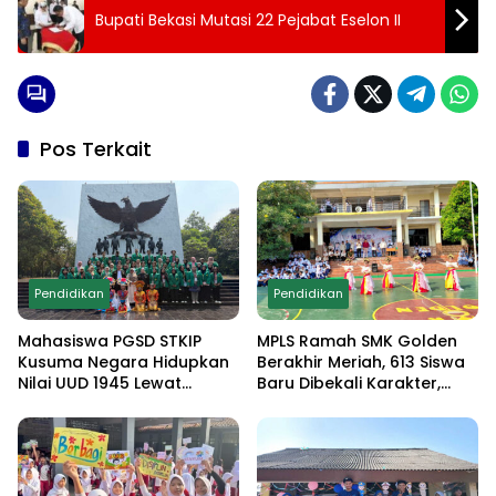
Bupati Bekasi Mutasi 22 Pejabat Eselon II
Pos Terkait
Pendidikan
Pendidikan
Mahasiswa PGSD STKIP
MPLS Ramah SMK Golden
Kusuma Negara Hidupkan
Berakhir Meriah, 613 Siswa
Nilai UUD 1945 Lewat
Baru Dibekali Karakter,
Educamp Inklusif di
Edukasi Anti Narkoba
Monumen Pancasila Sakti
hingga Demo
Ekstrakurikuler