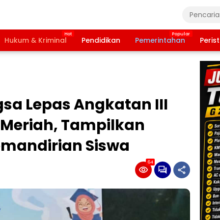
Hukum & Kriminal
Pendidikan
Pemerintahan
Peris
gsa Lepas Angkatan III
 Meriah, Tampilkan
emandirian Siswa
64