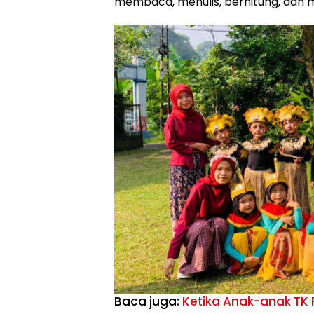
membaca, menulis, berhitung, dan 
Baca juga:
Ketika Anak-anak TK 