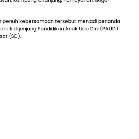
bayan, Kampung Ciranjang, Pamoyanan, Bogor
n penuh kebersamaan tersebut menjadi penanda
nak di jenjang Pendidikan Anak Usia Dini (PAUD)
sar (SD).