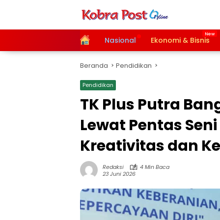
Langsung
ke
konten
Home
Nasional
Ekonomi & Bisnis
Beranda
Pendidikan
Pendidikan
TK Plus Putra Ban
Lewat Pentas Seni
Kreativitas dan K
Redaksi
4 Min Baca
23 Juni 2026