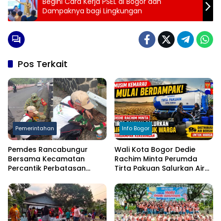
Begini Cara Kerja PSEL di Bogor dan
Dampaknya bagi Lingkungan
Pos Terkait
Pemerintahan
Info Bogor
Pemdes Rancabungur
Wali Kota Bogor Dedie
Bersama Kecamatan
Rachim Minta Perumda
Percantik Perbatasan
Tirta Pakuan Salurkan Air
Ciampea, Cat Pagar Merah
Bersih bagi Warga
Putih Sambut HUT RI ke-81
Terdampak Kekeringan