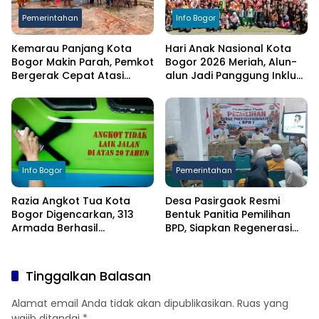
Pemerintahan
Info Bogor
Kemarau Panjang Kota
Hari Anak Nasional Kota
Bogor Makin Parah, Pemkot
Bogor 2026 Meriah, Alun-
Bergerak Cepat Atasi
alun Jadi Panggung Inklusi
Kekeringan
Anak
Info Bogor
Pemerintahan
Razia Angkot Tua Kota
Desa Pasirgaok Resmi
Bogor Digencarkan, 313
Bentuk Panitia Pemilihan
Armada Berhasil
BPD, Siapkan Regenerasi
Ditertibkan
Wakil Masyarakat untuk
Masa Jabatan 8 Tahun
Tinggalkan Balasan
Alamat email Anda tidak akan dipublikasikan.
Ruas yang
wajib ditandai
*