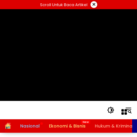
Langsung
×
Scroll Untuk Baca Artikel
ke
konten
Home
Nasional
Ekonomi & Bisnis
Hukum & Kriminal