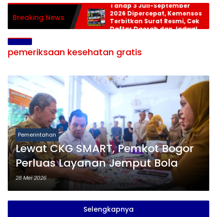
Tahap 3 Juli-September
2026 Dipercepat, Kemensos
Breaking News
Terbitkan Surat Resmi, Cek
Daftar Daerah dan Jadwal
Pencairan
pemeriksaan kesehatan gratis
Pemerintahan
Lewat CKG SMART, Pemkot Bogor
Perluas Layanan Jemput Bola
28 Mei 2026
Selengkapnya