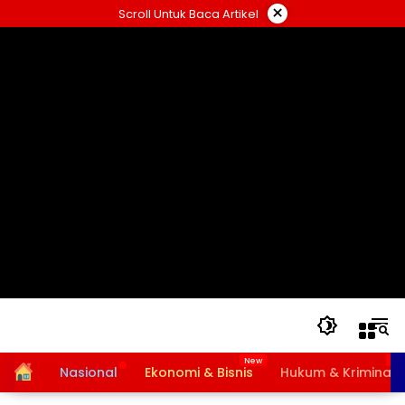
Langsung
×
Scroll Untuk Baca Artikel
ke
konten
Home
Nasional
Ekonomi & Bisnis
Hukum & Kriminal
Bansos PKH dan BPNT