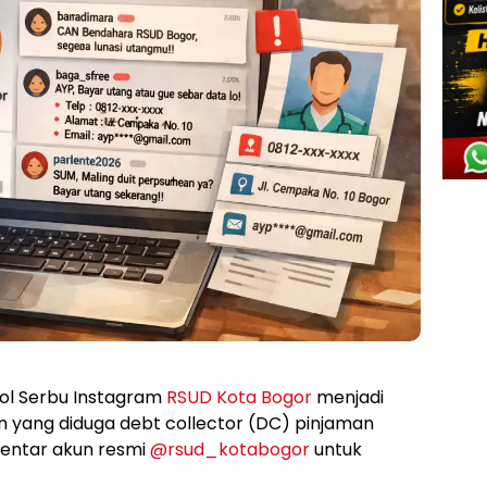
jol Serbu Instagram
RSUD Kota Bogor
menjadi
un yang diduga debt collector (DC) pinjaman
mentar akun resmi
@rsud_kotabogor
untuk