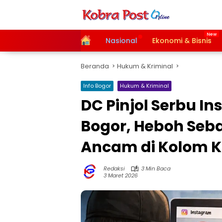
Langsung
ke
konten
Home
Nasional
Ekonomi & Bisnis
Beranda
Hukum & Kriminal
Info Bogor
Hukum & Kriminal
DC Pinjol Serbu I
Bogor, Heboh Seb
Ancam di Kolom 
Redaksi
3 Min Baca
3 Maret 2026