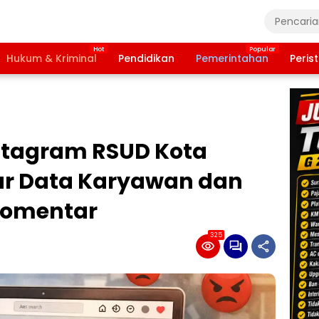
Hukum & Kriminal
Pendidikan
Pemerintahan
Peris
nstagram RSUD Kota
ar Data Karyawan dan
Komentar
325