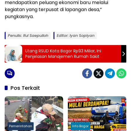
mendapatkan peluang ekonomi baru melalui
kegiatan yang terpusat di lapangan desa,”
pungkasnya.
Penulis: Iful Saepulloh
Editor: Iyan Sopiyan
Utang RSUD Kota Bogor Rp93 Miliar, Ini
Penjelasan Manajemen Rumah Sakit
Pos Terkait
Pemerintahan
Info Bogor