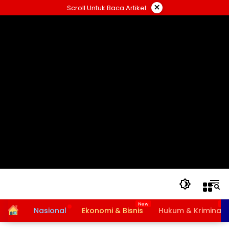
Langsung
×
Scroll Untuk Baca Artikel
ke
konten
Home
Nasional
Ekonomi & Bisnis
Hukum & Kriminal