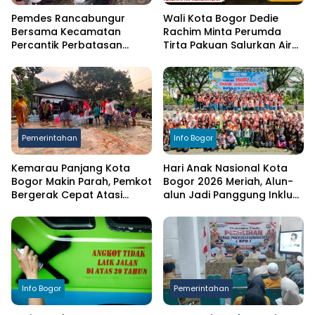
Pemdes Rancabungur
Wali Kota Bogor Dedie
Bersama Kecamatan
Rachim Minta Perumda
Percantik Perbatasan
Tirta Pakuan Salurkan Air
Ciampea, Cat Pagar Merah
Bersih bagi Warga
Putih Sambut HUT RI ke-81
Terdampak Kekeringan
Pemerintahan
Info Bogor
Kemarau Panjang Kota
Hari Anak Nasional Kota
Bogor Makin Parah, Pemkot
Bogor 2026 Meriah, Alun-
Bergerak Cepat Atasi
alun Jadi Panggung Inklusi
Kekeringan
Anak
Info Bogor
Pemerintahan