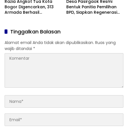
Razia Angkot Tua Kota
Desa Pasirgaok Resmi
Bogor Digencarkan, 313
Bentuk Panitia Pemilihan
Armada Berhasil
BPD, Siapkan Regenerasi
Ditertibkan
Wakil Masyarakat untuk
Masa Jabatan 8 Tahun
Tinggalkan Balasan
Alamat email Anda tidak akan dipublikasikan.
Ruas yang
wajib ditandai
*